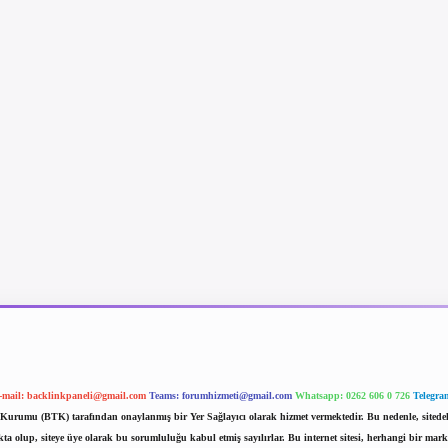
-mail:
backlinkpaneli@gmail.com
Teams:
forumhizmeti@gmail.com
Whatsapp: 0262 606 0 726
Telegra
im Kurumu (BTK) tarafından onaylanmış bir Yer Sağlayıcı olarak hizmet vermektedir. Bu nedenle, sited
 olup, siteye üye olarak bu sorumluluğu kabul etmiş sayılırlar. Bu internet sitesi, herhangi bir mark