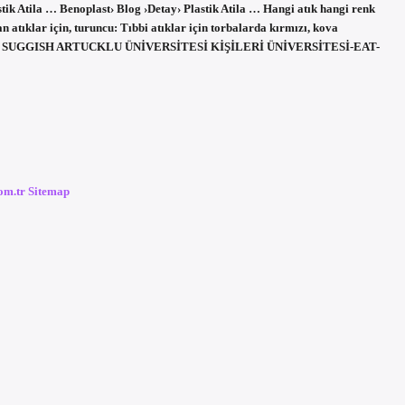
tik Atila … Benoplast› Blog ›Detay› Plastik Atila … Hangi atık hangi renk
 atıklar için, turuncu: Tıbbi atıklar için torbalarda kırmızı, kova
tık. MARD SUGGISH ARTUCKLU ÜNİVERSİTESİ KİŞİLERİ ÜNİVERSİTESİ-EAT-
com.tr
Sitemap