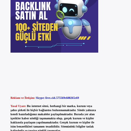
Reklam ve İletişim:
Skype: live:.cid.575569c608265c69
Yasal Uyarı:
Bu internet sitesi, herhangi bir marka, kurum veya
şahıs şirketi ile hiçbir bağlantısı bulunmamaktadır. Sitede yalnızca
kendi hazırladığımız makaleler paylaşılmaktadır. Burada yer alan
içerikler haber niteliği taşımamakta olup, gerçek kurum ve kişiler
hakkında paylaşım yapılmamaktadır. Gerçek kurum ve kişiler ile
isim benzerlikleri tamamen tesadüfidir. Sitemizdeki bilgiler taslak
halindedir ve tavsiye niteliği taşımazlar.