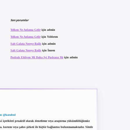
Son yorumlar
Yelken Ne Anlama Gelir
için
admin
Yelken Ne Anlama Gelir
için
Yıldırım
Salt Galata Nereye Bağlı
için
admin
Salt Galata Nereye Bağlı
için
İmren
Pudralı Eldiven Mi Daha Iyi Pudrasız Mı
için
admin
m: @karabul
eki içerikleri proaktif olarak denetleme veya araştırma yükümlülüğümüz
a, kurum veya şahıs şirketi ile hiçbir bağlantısı bulunmamaktadır. Sitede