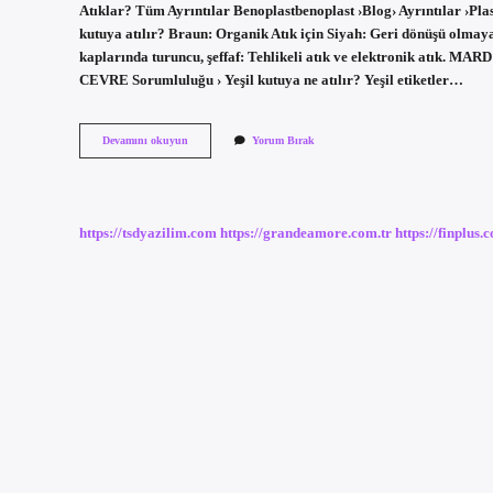
Atıklar? Tüm Ayrıntılar Benoplastbenoplast ›Blog› Ayrıntılar ›Plas
kutuya atılır? Braun: Organik Atık için Siyah: Geri dönüşü olmayan
kaplarında turuncu, şeffaf: Tehlikeli atık ve elektronik a
CEVRE Sorumluluğu › Yeşil kutuya ne atılır? Yeşil etiketler…
Pet
Devamını okuyun
Yorum Bırak
Şişe
Hangi
Renk
Kutuya
Atılır
https://tsdyazilim.com
https://grandeamore.com.tr
https://finplus.