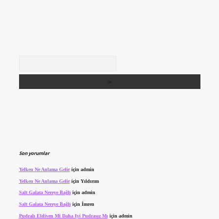
Arama
Son yorumlar
Yelken Ne Anlama Gelir
için
admin
Yelken Ne Anlama Gelir
için
Yıldırım
Salt Galata Nereye Bağlı
için
admin
Salt Galata Nereye Bağlı
için
İmren
Pudralı Eldiven Mi Daha Iyi Pudrasız Mı
için
admin