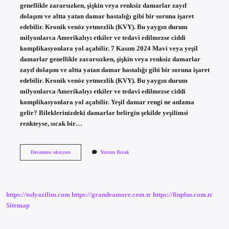
genellikle zararsızken, şişkin veya renksiz damarlar zayıf
dolaşım ve altta yatan damar hastalığı gibi bir soruna işaret
edebilir. Kronik venöz yetmezlik (KVY). Bu yaygın durum
milyonlarca Amerikalıyı etkiler ve tedavi edilmezse ciddi
komplikasyonlara yol açabilir. 7 Kasım 2024 Mavi veya yeşil
damarlar genellikle zararsızken, şişkin veya renksiz damarlar
zayıf dolaşım ve altta yatan damar hastalığı gibi bir soruna işaret
edebilir. Kronik venöz yetmezlik (KVY). Bu yaygın durum
milyonlarca Amerikalıyı etkiler ve tedavi edilmezse ciddi
komplikasyonlara yol açabilir. Yeşil damar rengi ne anlama
gelir? Bileklerinizdeki damarlar belirgin şekilde yeşilimsi
renkteyse, sıcak bir…
Damarlar
Devamını okuyun
Yorum Bırak
Neden
Yeşil
Olur
https://tsdyazilim.com
https://grandeamore.com.tr
https://finplus.com.tr
Sitemap