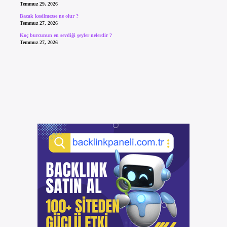
Temmuz 29, 2026
Bacak kesilmezse ne olur ?
Temmuz 27, 2026
Koç burcunun en sevdiği şeyler nelerdir ?
Temmuz 27, 2026