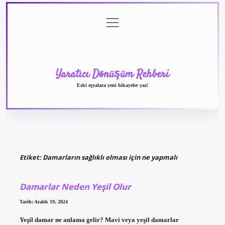
menüyü
Anasayfa
Gizlilik
Yasal
Hakkımızda
aç
Politikası
Uyarı
Yaratıcı Dönüşüm Rehberi
Eski eşyalara yeni hikayeler yaz!
Etiket:
Damarların sağlıklı olması için ne yapmalı
Damarlar Neden Yeşil Olur
Tarih: Aralık 19, 2024
Yeşil damar ne anlama gelir? Mavi veya yeşil damarlar