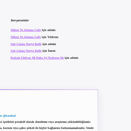
Son yorumlar
Yelken Ne Anlama Gelir
için
admin
Yelken Ne Anlama Gelir
için
Yıldırım
Salt Galata Nereye Bağlı
için
admin
Salt Galata Nereye Bağlı
için
İmren
Pudralı Eldiven Mi Daha Iyi Pudrasız Mı
için
admin
m: @karabul
eki içerikleri proaktif olarak denetleme veya araştırma yükümlülüğümüz
a, kurum veya şahıs şirketi ile hiçbir bağlantısı bulunmamaktadır. Sitede