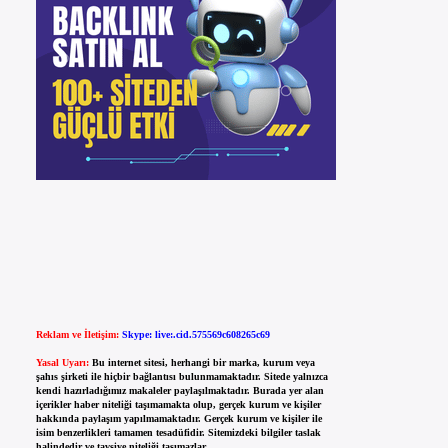
Reklam ve İletişim:
Skype: live:.cid.575569c608265c69
Yasal Uyarı:
Bu internet sitesi, herhangi bir marka, kurum veya
şahıs şirketi ile hiçbir bağlantısı bulunmamaktadır. Sitede yalnızca
kendi hazırladığımız makaleler paylaşılmaktadır. Burada yer alan
içerikler haber niteliği taşımamakta olup, gerçek kurum ve kişiler
hakkında paylaşım yapılmamaktadır. Gerçek kurum ve kişiler ile
isim benzerlikleri tamamen tesadüfidir. Sitemizdeki bilgiler taslak
halindedir ve tavsiye niteliği taşımazlar.