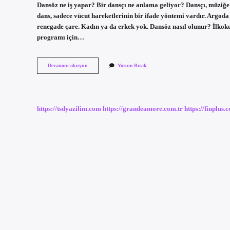
Dansöz ne iş yapar? Bir dansçı ne anlama geliyor? Dansçı, müziğe 
dans, sadece vücut hareketlerinin bir ifade yöntemi vardır. Argod
renegade çare. Kadın ya da erkek yok. Dansöz nasıl olunur? İlkokul
programı için…
Dansöz
Devamını okuyun
Yorum Bırak
Demek
Ne
Demek
https://tsdyazilim.com
https://grandeamore.com.tr
https://finplus.