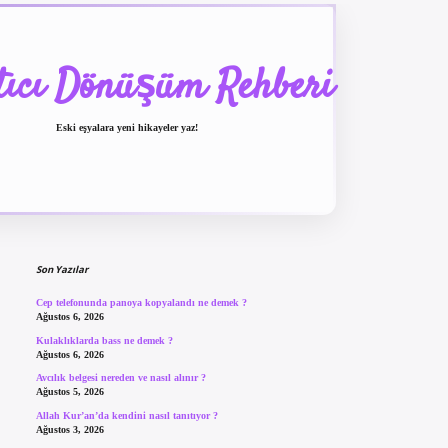
tıcı Dönüşüm Rehberi
Eski eşyalara yeni hikayeler yaz!
Sidebar
betexper güncel giriş
be
Son Yazılar
Cep telefonunda panoya kopyalandı ne demek ?
Ağustos 6, 2026
Kulaklıklarda bass ne demek ?
Ağustos 6, 2026
Avcılık belgesi nereden ve nasıl alınır ?
Ağustos 5, 2026
Allah Kur’an’da kendini nasıl tanıtıyor ?
Ağustos 3, 2026