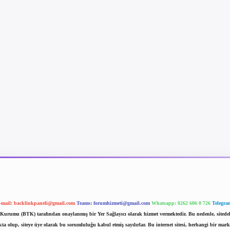
-mail:
backlinkpaneli@gmail.com
Teams:
forumhizmeti@gmail.com
Whatsapp: 0262 606 0 726
Telegra
im Kurumu (BTK) tarafından onaylanmış bir Yer Sağlayıcı olarak hizmet vermektedir. Bu nedenle, sited
 olup, siteye üye olarak bu sorumluluğu kabul etmiş sayılırlar. Bu internet sitesi, herhangi bir mark