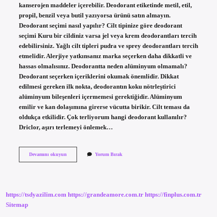
kanserojen maddeler içerebilir. Deodorant etiketinde metil, etil,
propil, benzil veya butil yazıyorsa ürünü satın almayın.
Deodorant seçimi nasıl yapılır? Cilt tipinize göre deodorant
seçimi Kuru bir cildiniz varsa jel veya krem ​​deodorantları tercih
edebilirsiniz. Yağlı cilt tipleri pudra ve sprey deodorantları tercih
etmelidir. Alerjiye yatkınsanız marka seçerken daha dikkatli ve
hassas olmalısınız. Deodorantta neden alüminyum olmamalı?
Deodorant seçerken içeriklerini okumak önemlidir. Dikkat
edilmesi gereken ilk nokta, deodorantın koku nötrleştirici
alüminyum bileşenleri içermemesi gerektiğidir. Alüminyum
emilir ve kan dolaşımına girerse vücutta birikir. Cilt teması da
oldukça etkilidir. Çok terliyorum hangi deodorant kullanılır?
Driclor, aşırı terlemeyi önlemek…
Deodorant
Devamını okuyun
Yorum Bırak
Alırken
Nelere
Dikkat
Edilmeli
https://tsdyazilim.com
https://grandeamore.com.tr
https://finplus.com.tr
Sitemap