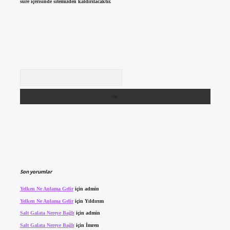
süre içerisinde sitemizden kaldırılacaktır.
Arama
Son yorumlar
Yelken Ne Anlama Gelir
için
admin
Yelken Ne Anlama Gelir
için
Yıldırım
Salt Galata Nereye Bağlı
için
admin
Salt Galata Nereye Bağlı
için
İmren