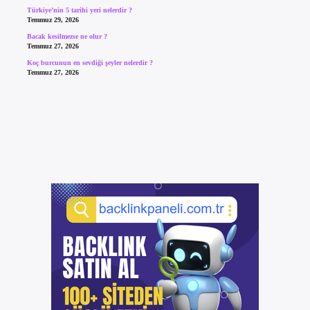
Türkiye’nin 5 tarihi yeri nelerdir ?
Temmuz 29, 2026
Bacak kesilmezse ne olur ?
Temmuz 27, 2026
Koç burcunun en sevdiği şeyler nelerdir ?
Temmuz 27, 2026