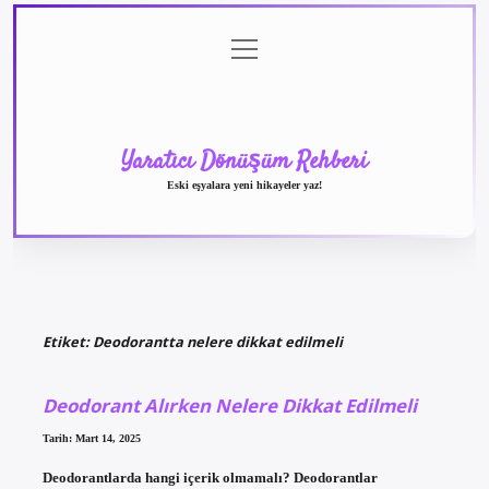
menüyü
Anasayfa
Gizlilik
Yasal
Hakkımızda
aç
Politikası
Uyarı
Yaratıcı Dönüşüm Rehberi
Eski eşyalara yeni hikayeler yaz!
Etiket:
Deodorantta nelere dikkat edilmeli
Deodorant Alırken Nelere Dikkat Edilmeli
Tarih: Mart 14, 2025
Deodorantlarda hangi içerik olmamalı? Deodorantlar