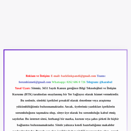
betexper güncel giriş
betexpergir.net
Reklam ve İletişim:
E-mail:
backlinkpaneli@gmail.com
Teams:
forumhizmeti@gmail.com
Whatsapp: 0262 606 0 726
Telegram: @karabul
Yasal Uyarı:
Sitemiz, 5651 Sayılı Kanun gereğince Bilgi Teknolojileri ve İletişim
Kurumu (BTK) tarafından onaylanmış bir Yer Sağlayıcı olarak hizmet vermektedir.
Bu nedenle, sitedeki içerikleri proaktif olarak denetleme veya araştırma
yükümlülüğümüz bulunmamaktadır. Ancak, üyelerimiz yazdıkları içeriklerin
sorumluluğunu taşımakta olup, siteye üye olarak bu sorumluluğu kabul etmiş
sayılırlar. Bu internet sitesi, herhangi bir marka, kurum veya şahıs şirketi ile hiçbir
bağlantısı bulunmamaktadır. Sitede yalnızca kendi hazırladığımız makaleler