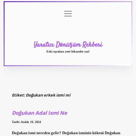
menüyü
Anasayfa
Gizlilik
Yasal
Hakkımızda
aç
Politikası
Uyarı
Yaratıcı Dönüşüm Rehberi
Eski eşyalara yeni hikayeler yaz!
Etiket:
Doğukan erkek ismi mi
Doğukan Adal Ismi Ne
Tarih: Aralık 19, 2024
Doğukan ismi nereden gelir? Doğukan isminin kökeni Doğukan