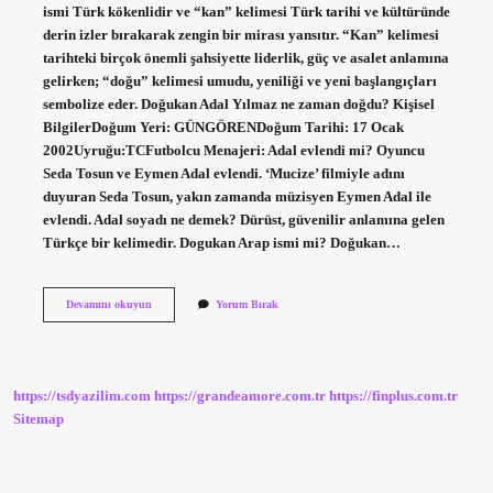
ismi Türk kökenlidir ve “kan” kelimesi Türk tarihi ve kültüründe
derin izler bırakarak zengin bir mirası yansıtır. “Kan” kelimesi
tarihteki birçok önemli şahsiyette liderlik, güç ve asalet anlamına
gelirken; “doğu” kelimesi umudu, yeniliği ve yeni başlangıçları
sembolize eder. Doğukan Adal Yılmaz ne zaman doğdu? Kişisel
BilgilerDoğum Yeri: GÜNGÖRENDoğum Tarihi: 17 Ocak
2002Uyruğu:TCFutbolcu Menajeri: Adal evlendi mi? Oyuncu
Seda Tosun ve Eymen Adal evlendi. ‘Mucize’ filmiyle adını
duyuran Seda Tosun, yakın zamanda müzisyen Eymen Adal ile
evlendi. Adal soyadı ne demek? Dürüst, güvenilir anlamına gelen
Türkçe bir kelimedir. Dogukan Arap ismi mi? Doğukan…
Doğukan
Devamını okuyun
Yorum Bırak
Adal
Ismi
Ne
https://tsdyazilim.com
https://grandeamore.com.tr
https://finplus.com.tr
Sitemap