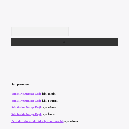
Arama
Son yorumlar
Yelken Ne Anlama Gelir
için
admin
Yelken Ne Anlama Gelir
için
Yıldırım
Salt Galata Nereye Bağlı
için
admin
Salt Galata Nereye Bağlı
için
İmren
Pudralı Eldiven Mi Daha Iyi Pudrasız Mı
için
admin