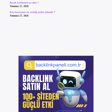
Bacak kesilmezse ne olur ?
Temmuz 27, 2026
Koç burcunun en sevdiği şeyler nelerdir ?
Temmuz 27, 2026