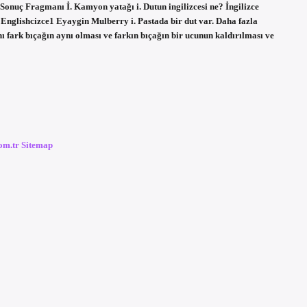
2 Sonuç Fragmanı İ. Kamyon yatağı i. Dutun ingilizcesi ne? İngilizce
Englishcizce1 Eyaygin Mulberry i. Pastada bir dut var. Daha fazla
 fark bıçağın aynı olması ve farkın bıçağın bir ucunun kaldırılması ve
com.tr
Sitemap