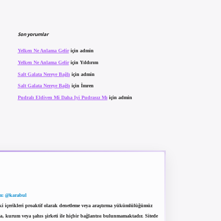
Son yorumlar
Yelken Ne Anlama Gelir
için
admin
Yelken Ne Anlama Gelir
için
Yıldırım
Salt Galata Nereye Bağlı
için
admin
Salt Galata Nereye Bağlı
için
İmren
Pudralı Eldiven Mi Daha Iyi Pudrasız Mı
için
admin
m: @karabul
eki içerikleri proaktif olarak denetleme veya araştırma yükümlülüğümüz
a, kurum veya şahıs şirketi ile hiçbir bağlantısı bulunmamaktadır. Sitede