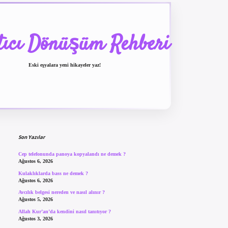
tıcı Dönüşüm Rehberi
Eski eşyalara yeni hikayeler yaz!
Sidebar
betexper güncel giriş
be
Son Yazılar
Cep telefonunda panoya kopyalandı ne demek ?
Ağustos 6, 2026
Kulaklıklarda bass ne demek ?
Ağustos 6, 2026
Avcılık belgesi nereden ve nasıl alınır ?
Ağustos 5, 2026
Allah Kur’an’da kendini nasıl tanıtıyor ?
Ağustos 3, 2026