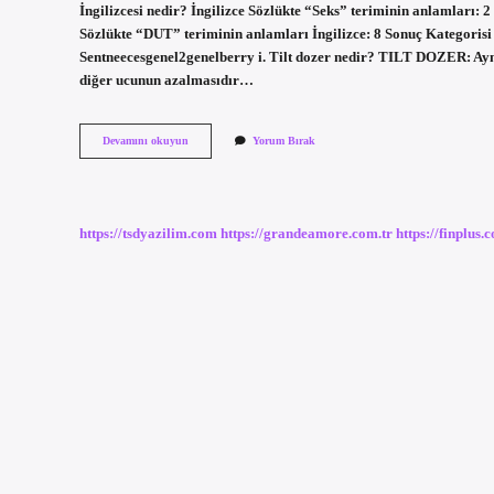
İngilizcesi nedir? İngilizce Sözlükte “Seks” teriminin anlamları: 
Sözlükte “DUT” teriminin anlamları İngilizce: 8 Sonuç Kategorisi 
Sentneecesgenel2genelberry i. Tilt dozer nedir? TILT DOZER: Aynı
diğer ucunun azalmasıdır…
Dozer
Devamını okuyun
Yorum Bırak
Ingilizcesi
Nedir
https://tsdyazilim.com
https://grandeamore.com.tr
https://finplus.