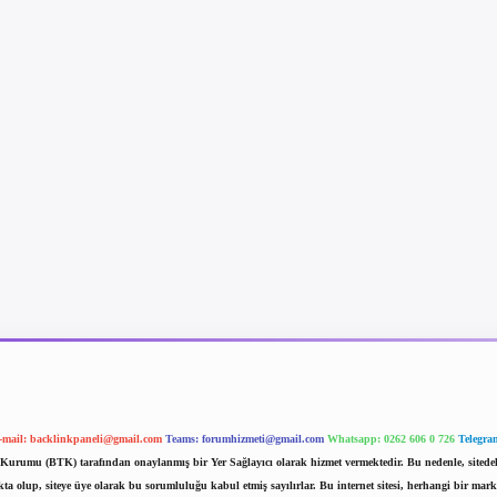
-mail:
backlinkpaneli@gmail.com
Teams:
forumhizmeti@gmail.com
Whatsapp: 0262 606 0 726
Telegra
im Kurumu (BTK) tarafından onaylanmış bir Yer Sağlayıcı olarak hizmet vermektedir. Bu nedenle, sited
 olup, siteye üye olarak bu sorumluluğu kabul etmiş sayılırlar. Bu internet sitesi, herhangi bir mark