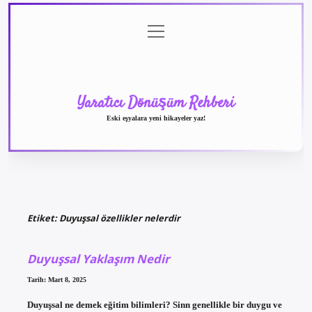
menüyü
Anasayfa
Gizlilik
Yasal
Hakkımızda
aç
Politikası
Uyarı
Yaratıcı Dönüşüm Rehberi
Eski eşyalara yeni hikayeler yaz!
Etiket:
Duyuşsal özellikler nelerdir
Duyuşsal Yaklaşım Nedir
Tarih: Mart 8, 2025
Duyuşsal ne demek eğitim bilimleri? Sinn genellikle bir duygu ve