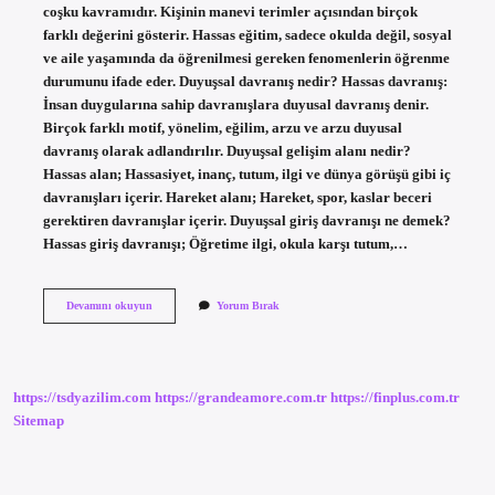
coşku kavramıdır. Kişinin manevi terimler açısından birçok
farklı değerini gösterir. Hassas eğitim, sadece okulda değil, sosyal
ve aile yaşamında da öğrenilmesi gereken fenomenlerin öğrenme
durumunu ifade eder. Duyuşsal davranış nedir? Hassas davranış:
İnsan duygularına sahip davranışlara duyusal davranış denir.
Birçok farklı motif, yönelim, eğilim, arzu ve arzu duyusal
davranış olarak adlandırılır. Duyuşsal gelişim alanı nedir?
Hassas alan; Hassasiyet, inanç, tutum, ilgi ve dünya görüşü gibi iç
davranışları içerir. Hareket alanı; Hareket, spor, kaslar beceri
gerektiren davranışlar içerir. Duyuşsal giriş davranışı ne demek?
Hassas giriş davranışı; Öğretime ilgi, okula karşı tutum,…
Duyuşsal
Devamını okuyun
Yorum Bırak
Yaklaşım
Nedir
https://tsdyazilim.com
https://grandeamore.com.tr
https://finplus.com.tr
Sitemap