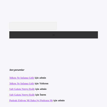
Arama
Son yorumlar
Yelken Ne Anlama Gelir
için
admin
Yelken Ne Anlama Gelir
için
Yıldırım
Salt Galata Nereye Bağlı
için
admin
Salt Galata Nereye Bağlı
için
İmren
Pudralı Eldiven Mi Daha Iyi Pudrasız Mı
için
admin