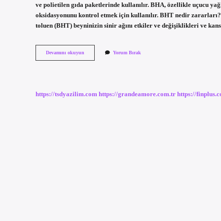
ve polietilen gıda paketlerinde kullanılır. BHA, özellikle uçucu yağl
oksidasyonunu kontrol etmek için kullanılır. BHT nedir zararları
toluen (BHT) beyninizin sinir ağını etkiler ve değişiklikleri ve ka
E321
Devamını okuyun
Yorum Bırak
Ne
Demek
https://tsdyazilim.com
https://grandeamore.com.tr
https://finplus.