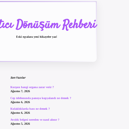
tıcı Dönüşüm Rehberi
Eski eşyalara yeni hikayeler yaz!
Sidebar
betexper güncel giriş
be
Son Yazılar
Kurşun hangi organa zarar verir ?
Ağustos 7, 2026
Cep telefonunda panoya kopyalandı ne demek ?
Ağustos 6, 2026
Kulaklıklarda bass ne demek ?
Ağustos 6, 2026
Avcılık belgesi nereden ve nasıl alınır ?
Ağustos 5, 2026