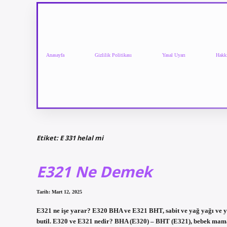
Anasayfa
Gizlilik Politikası
Yasal Uyarı
Hakk
Etiket:
E 331 helal mi
E321 Ne Demek
Tarih: Mart 12, 2025
E321 ne işe yarar? E320 BHA ve E321 BHT, sabit ve yağ yağı ve yağ
butil. E320 ve E321 nedir? BHA (E320) – BHT (E321), bebek mamala