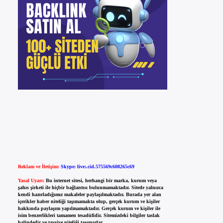
Reklam ve İletişim:
Skype: live:.cid.575569c608265c69
Yasal Uyarı:
Bu internet sitesi, herhangi bir marka, kurum veya
şahıs şirketi ile hiçbir bağlantısı bulunmamaktadır. Sitede yalnızca
kendi hazırladığımız makaleler paylaşılmaktadır. Burada yer alan
içerikler haber niteliği taşımamakta olup, gerçek kurum ve kişiler
hakkında paylaşım yapılmamaktadır. Gerçek kurum ve kişiler ile
isim benzerlikleri tamamen tesadüfidir. Sitemizdeki bilgiler taslak
halindedir ve tavsiye niteliği taşımazlar.