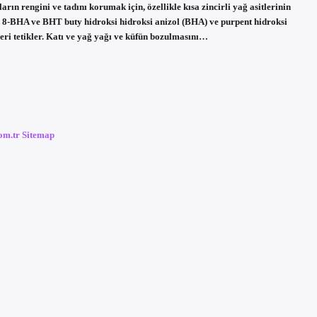
arın rengini ve tadını korumak için, özellikle kısa zincirli yağ asitlerinin
? 8-BHA ve BHT buty hidroksi hidroksi anizol (BHA) ve purpent hidroksi
nseri tetikler. Katı ve yağ yağı ve küfün bozulmasını…
com.tr
Sitemap