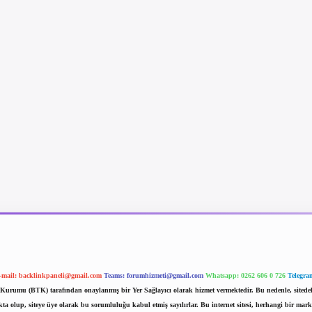
-mail:
backlinkpaneli@gmail.com
Teams:
forumhizmeti@gmail.com
Whatsapp: 0262 606 0 726
Telegra
im Kurumu (BTK) tarafından onaylanmış bir Yer Sağlayıcı olarak hizmet vermektedir. Bu nedenle, sited
 olup, siteye üye olarak bu sorumluluğu kabul etmiş sayılırlar. Bu internet sitesi, herhangi bir mark