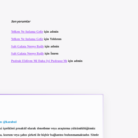
Son yorumlar
Yelken Ne Anlama Gelir
için
admin
Yelken Ne Anlama Gelir
için
Yıldırım
Salt Galata Nereye Bağlı
için
admin
Salt Galata Nereye Bağlı
için
İmren
Pudralı Eldiven Mi Daha Iyi Pudrasız Mı
için
admin
m: @karabul
eki içerikleri proaktif olarak denetleme veya araştırma yükümlülüğümüz
a, kurum veya şahıs şirketi ile hiçbir bağlantısı bulunmamaktadır. Sitede