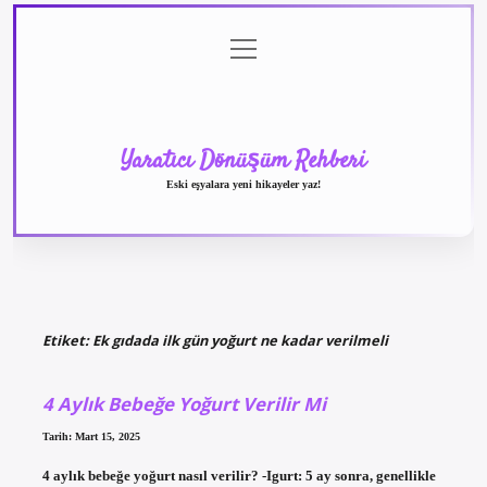
menüyü
Anasayfa
Gizlilik
Yasal
Hakkımızda
aç
Politikası
Uyarı
Yaratıcı Dönüşüm Rehberi
Eski eşyalara yeni hikayeler yaz!
Etiket:
Ek gıdada ilk gün yoğurt ne kadar verilmeli
4 Aylık Bebeğe Yoğurt Verilir Mi
Tarih: Mart 15, 2025
4 aylık bebeğe yoğurt nasıl verilir? -Igurt: 5 ay sonra, genellikle