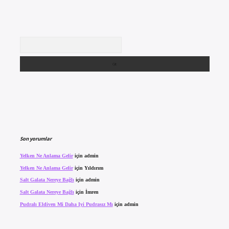
Arama
Son yorumlar
Yelken Ne Anlama Gelir
için
admin
Yelken Ne Anlama Gelir
için
Yıldırım
Salt Galata Nereye Bağlı
için
admin
Salt Galata Nereye Bağlı
için
İmren
Pudralı Eldiven Mi Daha Iyi Pudrasız Mı
için
admin