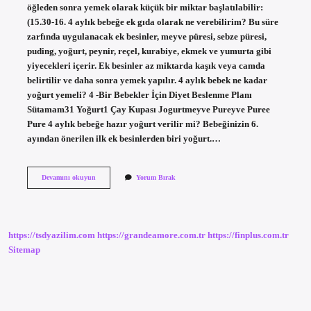
öğleden sonra yemek olarak küçük bir miktar başlatılabilir:
(15.30-16. 4 aylık bebeğe ek gıda olarak ne verebilirim? Bu süre
zarfında uygulanacak ek besinler, meyve püresi, sebze püresi,
puding, yoğurt, peynir, reçel, kurabiye, ekmek ve yumurta gibi
yiyecekleri içerir. Ek besinler az miktarda kaşık veya camda
belirtilir ve daha sonra yemek yapılır. 4 aylık bebek ne kadar
yoğurt yemeli? 4 -Bir Bebekler İçin Diyet Beslenme Planı
Sütamam31 Yoğurt1 Çay Kupası Jogurtmeyve Pureyve Puree
Pure 4 aylık bebeğe hazır yoğurt verilir mi? Bebeğinizin 6.
ayından önerilen ilk ek besinlerden biri yoğurt.…
4
Devamını okuyun
Yorum Bırak
Aylık
Bebeğe
Yoğurt
Verilir
Mi
https://tsdyazilim.com
https://grandeamore.com.tr
https://finplus.com.tr
Sitemap