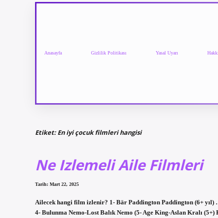
Anasayfa
Gizlilik Politikası
Yasal Uyarı
Hakk
Etiket:
En iyi çocuk filmleri hangisi
Ne Izlemeli Aile Filmleri
Tarih: Mart 22, 2025
Ailecek hangi film izlenir? 1- Bär Paddington Paddington (6+ yıl) 
4- Bulunma Nemo-Lost Balık Nemo (5- Age King-Aslan Kralı (5+) Kr