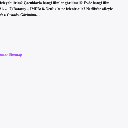
izleyebilirim? Çocuklarla hangi filmler görülmeli? Evde hangi film
1. … 7) Ratatuy – IMDB: 8. Netflix’te ne izlenir aile? Netflix’te aileyle
2009 ● Croods. Görünüm…
com.tr
Sitemap