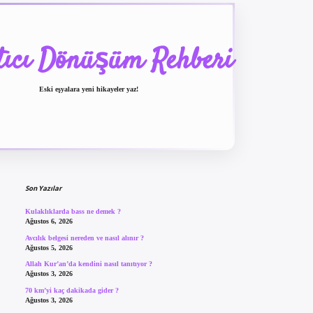
tıcı Dönüşüm Rehberi
Eski eşyalara yeni hikayeler yaz!
Sidebar
betexper güncel giriş
bet
Son Yazılar
Kulaklıklarda bass ne demek ?
Ağustos 6, 2026
Avcılık belgesi nereden ve nasıl alınır ?
Ağustos 5, 2026
Allah Kur’an’da kendini nasıl tanıtıyor ?
Ağustos 3, 2026
70 km’yi kaç dakikada gider ?
Ağustos 3, 2026