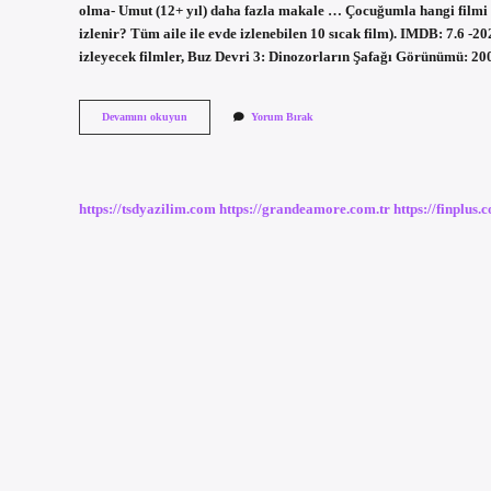
olma- Umut (12+ yıl) daha fazla makale … Çocuğumla hangi filmi 
izlenir? Tüm aile ile evde izlenebilen 10 sıcak film). IMDB: 7.6 -202
izleyecek filmler, Buz Devri 3: Dinozorların Şafağı Görünümü: 
Ne
Devamını okuyun
Yorum Bırak
Izlemeli
Aile
Filmleri
https://tsdyazilim.com
https://grandeamore.com.tr
https://finplus.