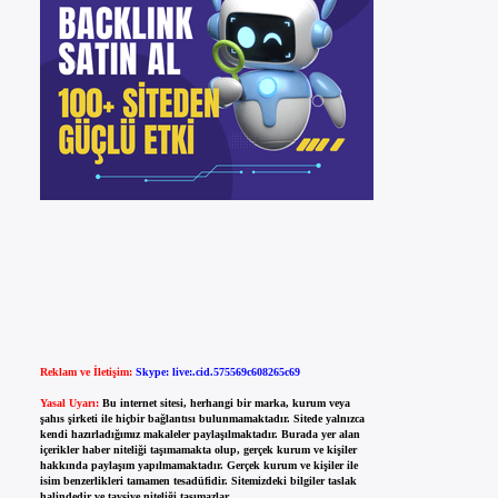
Reklam ve İletişim:
Skype: live:.cid.575569c608265c69
Yasal Uyarı:
Bu internet sitesi, herhangi bir marka, kurum veya
şahıs şirketi ile hiçbir bağlantısı bulunmamaktadır. Sitede yalnızca
kendi hazırladığımız makaleler paylaşılmaktadır. Burada yer alan
içerikler haber niteliği taşımamakta olup, gerçek kurum ve kişiler
hakkında paylaşım yapılmamaktadır. Gerçek kurum ve kişiler ile
isim benzerlikleri tamamen tesadüfidir. Sitemizdeki bilgiler taslak
halindedir ve tavsiye niteliği taşımazlar.