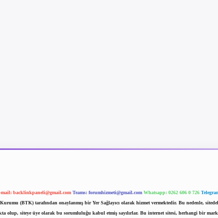
-mail:
backlinkpaneli@gmail.com
Teams:
forumhizmeti@gmail.com
Whatsapp: 0262 606 0 726
Telegra
im Kurumu (BTK) tarafından onaylanmış bir Yer Sağlayıcı olarak hizmet vermektedir. Bu nedenle, sited
 olup, siteye üye olarak bu sorumluluğu kabul etmiş sayılırlar. Bu internet sitesi, herhangi bir mark