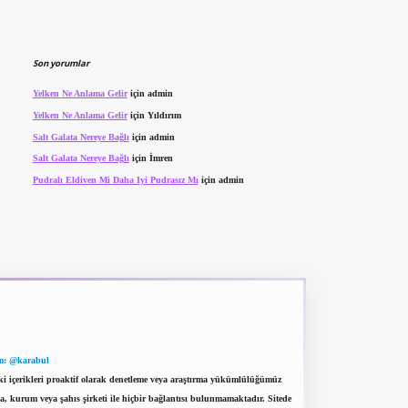
Son yorumlar
Yelken Ne Anlama Gelir
için
admin
Yelken Ne Anlama Gelir
için
Yıldırım
Salt Galata Nereye Bağlı
için
admin
Salt Galata Nereye Bağlı
için
İmren
Pudralı Eldiven Mi Daha Iyi Pudrasız Mı
için
admin
m: @karabul
eki içerikleri proaktif olarak denetleme veya araştırma yükümlülüğümüz
a, kurum veya şahıs şirketi ile hiçbir bağlantısı bulunmamaktadır. Sitede