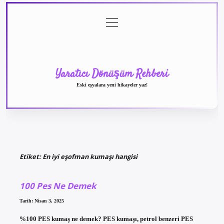
menüyü
Anasayfa
Gizlilik
Yasal
Hakkımızda
aç
Politikası
Uyarı
Yaratıcı Dönüşüm Rehberi
Eski eşyalara yeni hikayeler yaz!
Etiket:
En iyi eşofman kumaşı hangisi
100 Pes Ne Demek
Tarih: Nisan 3, 2025
%100 PES kumaş ne demek? PES kumaşı, petrol benzeri PES