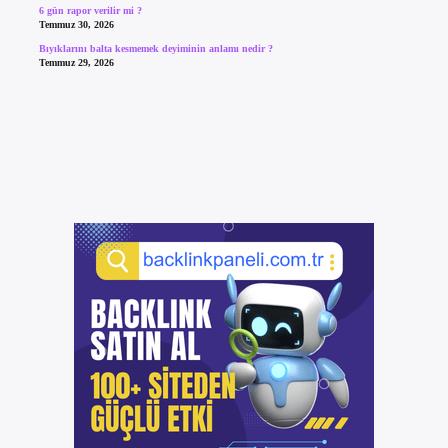
6 gün rapor verilir mi ?
Temmuz 30, 2026
Bıyıklarını balta kesmemek deyiminin anlamı nedir ?
Temmuz 29, 2026