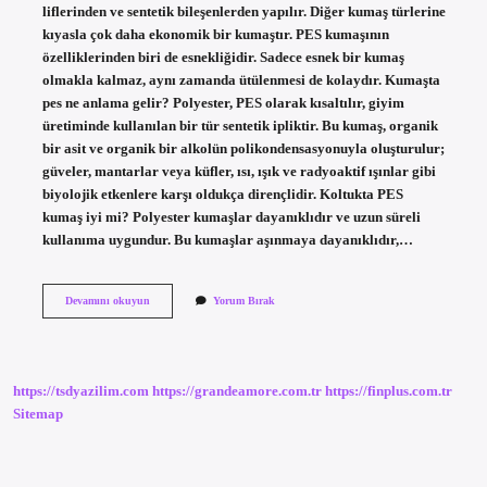
liflerinden ve sentetik bileşenlerden yapılır. Diğer kumaş türlerine
kıyasla çok daha ekonomik bir kumaştır. PES kumaşının
özelliklerinden biri de esnekliğidir. Sadece esnek bir kumaş
olmakla kalmaz, aynı zamanda ütülenmesi de kolaydır. Kumaşta
pes ne anlama gelir? Polyester, PES olarak kısaltılır, giyim
üretiminde kullanılan bir tür sentetik ipliktir. Bu kumaş, organik
bir asit ve organik bir alkolün polikondensasyonuyla oluşturulur;
güveler, mantarlar veya küfler, ısı, ışık ve radyoaktif ışınlar gibi
biyolojik etkenlere karşı oldukça dirençlidir. Koltukta PES
kumaş iyi mi? Polyester kumaşlar dayanıklıdır ve uzun süreli
kullanıma uygundur. Bu kumaşlar aşınmaya dayanıklıdır,…
100
Devamını okuyun
Yorum Bırak
Pes
Ne
Demek
https://tsdyazilim.com
https://grandeamore.com.tr
https://finplus.com.tr
Sitemap