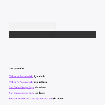
Arama
Son yorumlar
Yelken Ne Anlama Gelir
için
admin
Yelken Ne Anlama Gelir
için
Yıldırım
Salt Galata Nereye Bağlı
için
admin
Salt Galata Nereye Bağlı
için
İmren
Pudralı Eldiven Mi Daha Iyi Pudrasız Mı
için
admin