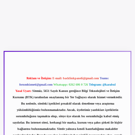
betexper güncel giriş
betexpergir.net
Reklam ve İletişim:
E-mail:
backlinkpaneli@gmail.com
Teams:
forumhizmeti@gmail.com
Whatsapp: 0262 606 0 726
Telegram: @karabul
Yasal Uyarı:
Sitemiz, 5651 Sayılı Kanun gereğince Bilgi Teknolojileri ve İletişim
Kurumu (BTK) tarafından onaylanmış bir Yer Sağlayıcı olarak hizmet vermektedir.
Bu nedenle, sitedeki içerikleri proaktif olarak denetleme veya araştırma
yükümlülüğümüz bulunmamaktadır. Ancak, üyelerimiz yazdıkları içeriklerin
sorumluluğunu taşımakta olup, siteye üye olarak bu sorumluluğu kabul etmiş
sayılırlar. Bu internet sitesi, herhangi bir marka, kurum veya şahıs şirketi ile hiçbir
bağlantısı bulunmamaktadır. Sitede yalnızca kendi hazırladığımız makaleler