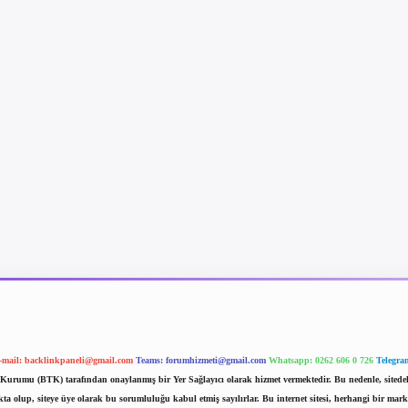
-mail:
backlinkpaneli@gmail.com
Teams:
forumhizmeti@gmail.com
Whatsapp: 0262 606 0 726
Telegra
im Kurumu (BTK) tarafından onaylanmış bir Yer Sağlayıcı olarak hizmet vermektedir. Bu nedenle, sited
 olup, siteye üye olarak bu sorumluluğu kabul etmiş sayılırlar. Bu internet sitesi, herhangi bir mark