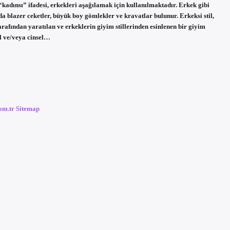
“kadınsı” ifadesi, erkekleri aşağılamak için kullanılmaktadır. Erkek gibi
da blazer ceketler, büyük boy gömlekler ve kravatlar bulunur. Erkeksi stil,
arafından yaratılan ve erkeklerin giyim stillerinden esinlenen bir giyim
l ve/veya cinsel…
com.tr
Sitemap