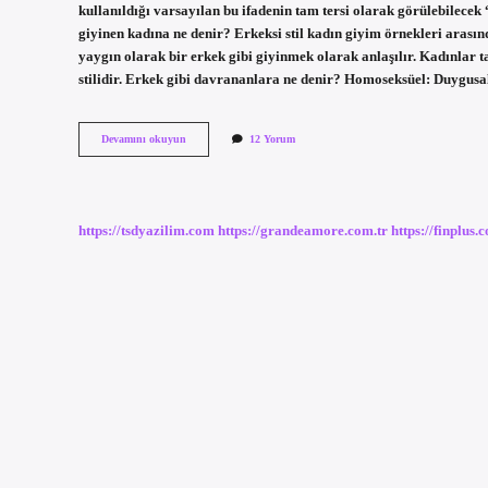
kullanıldığı varsayılan bu ifadenin tam tersi olarak görülebilecek 
giyinen kadına ne denir? Erkeksi stil kadın giyim örnekleri arasın
yaygın olarak bir erkek gibi giyinmek olarak anlaşılır. Kadınlar t
stilidir. Erkek gibi davrananlara ne denir? Homoseksüel: Duygusa
Erkek
Devamını okuyun
12 Yorum
Gibi
Davranan
Kadına
Ne
Denir
https://tsdyazilim.com
https://grandeamore.com.tr
https://finplus.