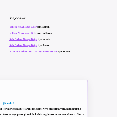
Son yorumlar
Yelken Ne Anlama Gelir
için
admin
Yelken Ne Anlama Gelir
için
Yıldırım
Salt Galata Nereye Bağlı
için
admin
Salt Galata Nereye Bağlı
için
İmren
Pudralı Eldiven Mi Daha Iyi Pudrasız Mı
için
admin
m: @karabul
eki içerikleri proaktif olarak denetleme veya araştırma yükümlülüğümüz
a, kurum veya şahıs şirketi ile hiçbir bağlantısı bulunmamaktadır. Sitede