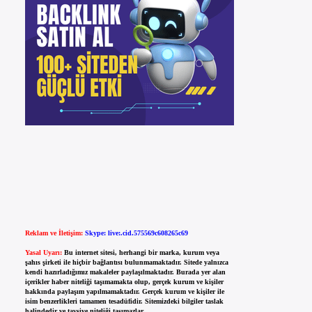
Reklam ve İletişim:
Skype: live:.cid.575569c608265c69
Yasal Uyarı:
Bu internet sitesi, herhangi bir marka, kurum veya
şahıs şirketi ile hiçbir bağlantısı bulunmamaktadır. Sitede yalnızca
kendi hazırladığımız makaleler paylaşılmaktadır. Burada yer alan
içerikler haber niteliği taşımamakta olup, gerçek kurum ve kişiler
hakkında paylaşım yapılmamaktadır. Gerçek kurum ve kişiler ile
isim benzerlikleri tamamen tesadüfidir. Sitemizdeki bilgiler taslak
halindedir ve tavsiye niteliği taşımazlar.