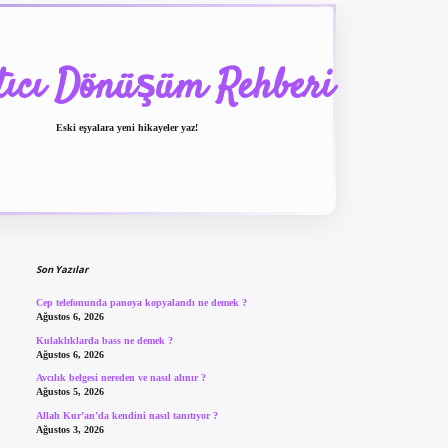
tıcı Dönüşüm Rehberi
Eski eşyalara yeni hikayeler yaz!
Sidebar
betexper güncel giriş
be
Son Yazılar
Cep telefonunda panoya kopyalandı ne demek ?
Ağustos 6, 2026
Kulaklıklarda bass ne demek ?
Ağustos 6, 2026
Avcılık belgesi nereden ve nasıl alınır ?
Ağustos 5, 2026
Allah Kur’an’da kendini nasıl tanıtıyor ?
Ağustos 3, 2026