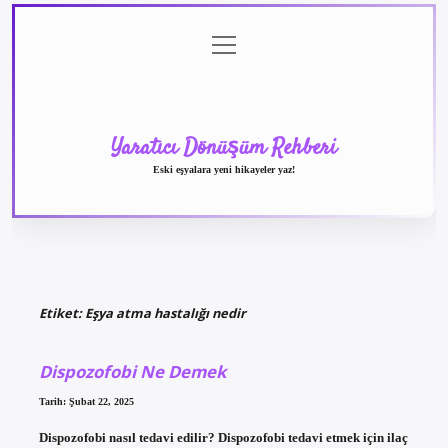
menüyü
Anasayfa
Gizlilik
Yasal
Hakkımızda
aç
Politikası
Uyarı
Yaratıcı Dönüşüm Rehberi
Eski eşyalara yeni hikayeler yaz!
Etiket:
Eşya atma hastalığı nedir
Dispozofobi Ne Demek
Tarih: Şubat 22, 2025
Dispozofobi nasıl tedavi edilir? Dispozofobi tedavi etmek için ilaç