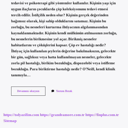
tedavisi ve psikoterapi gibi yöntemler kullanılır. Kişinin yaşı için
uygun ilaçların çocuklarda çöp koleksiyonunu tedavi etmesi
tercih edilir. İstifçilik neden olur? Kişinin gerçek değerinden
bağımsız olarak, kişi sahip olduklarını satamaz. Kişinin bu
zorluğu, bu nesneleri kurtarma ihtiyacının algılanmasından
kaynaklanmaktadır. Kişinin kendi mülkünün atılmasının zorluğu,
bu nesnelerin birikmesine yol açar. Birikmiş nesneler
habitatlarını ve çöküşlerini kapsar. Çöp ev hastalığı nedir?
İhtiyaç için kullanılan şeylerin değerine bakılmaksızın, gelecekte
bir gün, sağlıksız veya hatta kullanılmayan nesneler, gelecekte
zorla pil hastalığı, birikim bozukluğu, dispozofobi veya istifleme
bozukluğu. Para biriktirme hastalığı nedir? O’Neill, kendi klinik
tanımıyla…
Dispozofobi
Devamını okuyun
Yorum Bırak
Ne
Demek
https://tsdyazilim.com
https://grandeamore.com.tr
https://finplus.com.tr
Sitemap