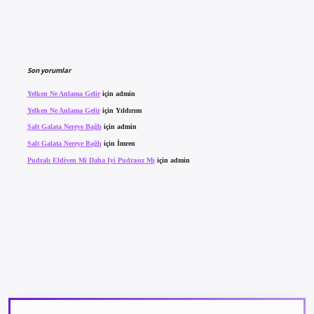
Son yorumlar
Yelken Ne Anlama Gelir
için
admin
Yelken Ne Anlama Gelir
için
Yıldırım
Salt Galata Nereye Bağlı
için
admin
Salt Galata Nereye Bağlı
için
İmren
Pudralı Eldiven Mi Daha Iyi Pudrasız Mı
için
admin
texper güncel giriş
betexpergir.net