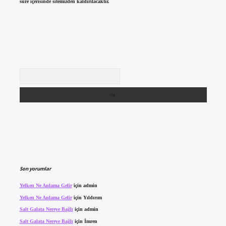
süre içerisinde sitemizden kaldırılacaktır.
Arama
Son yorumlar
Yelken Ne Anlama Gelir
için
admin
Yelken Ne Anlama Gelir
için
Yıldırım
Salt Galata Nereye Bağlı
için
admin
Salt Galata Nereye Bağlı
için
İmren