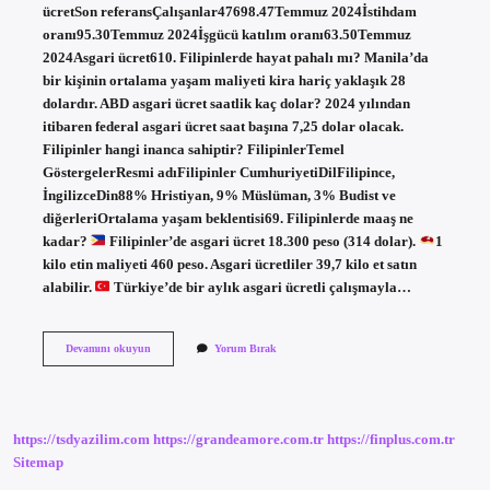
ücretSon referansÇalışanlar47698.47Temmuz 2024İstihdam
oranı95.30Temmuz 2024İşgücü katılım oranı63.50Temmuz
2024Asgari ücret610. Filipinlerde hayat pahalı mı? Manila’da
bir kişinin ortalama yaşam maliyeti kira hariç yaklaşık 28
dolardır. ABD asgari ücret saatlik kaç dolar? 2024 yılından
itibaren federal asgari ücret saat başına 7,25 dolar olacak.
Filipinler hangi inanca sahiptir? FilipinlerTemel
GöstergelerResmi adıFilipinler CumhuriyetiDilFilipince,
İngilizceDin88% Hristiyan, 9% Müslüman, 3% Budist ve
diğerleriOrtalama yaşam beklentisi69. Filipinlerde maaş ne
kadar?
Filipinler’de asgari ücret 18.300 peso (314 dolar).
1
kilo etin maliyeti 460 peso. Asgari ücretliler 39,7 kilo et satın
alabilir.
Türkiye’de bir aylık asgari ücretli çalışmayla…
Filipinde
Devamını okuyun
Yorum Bırak
Asgari
Ücret
Kaç
Dolar
https://tsdyazilim.com
https://grandeamore.com.tr
https://finplus.com.tr
Sitemap