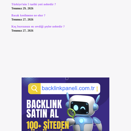
Türkiye’nin 5 tarihi yeri nelerdir ?
Temmuz 29, 2026
Bacak kesilmezse ne olur ?
Temmuz 27, 2026
Koç burcunun en sevdiği şeyler nelerdir ?
Temmuz 27, 2026