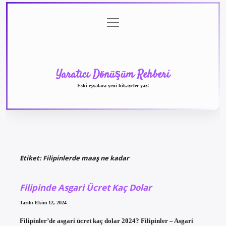
menüyü
Anasayfa
Gizlilik
Yasal
Hakkımızda
aç
Politikası
Uyarı
Yaratıcı Dönüşüm Rehberi
Eski eşyalara yeni hikayeler yaz!
Etiket:
Filipinlerde maaş ne kadar
Filipinde Asgari Ücret Kaç Dolar
Tarih: Ekim 12, 2024
Filipinler’de asgari ücret kaç dolar 2024? Filipinler – Asgari