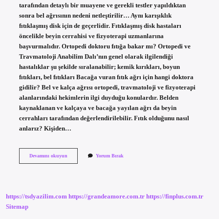
tarafından detaylı bir muayene ve gerekli testler yapıldıktan
sonra bel ağrısının nedeni netleştirilir… Aynı karışıklık
fıtıklaşmış disk için de geçerlidir. Fıtıklaşmış disk hastaları
öncelikle beyin cerrahisi ve fizyoterapi uzmanlarına
başvurmalıdır. Ortopedi doktoru fıtığa bakar mı? Ortopedi ve
Travmatoloji Anabilim Dalı’nın genel olarak ilgilendiği
hastalıklar şu şekilde sıralanabilir; kemik kırıkları, boyun
fıtıkları, bel fıtıkları Bacağa vuran fıtık ağrı için hangi doktora
gidilir? Bel ve kalça ağrısı ortopedi, travmatoloji ve fizyoterapi
alanlarındaki hekimlerin ilgi duyduğu konulardır. Belden
kaynaklanan ve kalçaya ve bacağa yayılan ağrı da beyin
cerrahları tarafından değerlendirilebilir. Fıtık olduğunu nasıl
anlarız? Kişiden…
Fıtık
Devamını okuyun
Yorum Bırak
Için
Hangi
Doktora
Gitmek
Gerekir
https://tsdyazilim.com
https://grandeamore.com.tr
https://finplus.com.tr
Sitemap