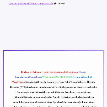
Pudralı Eldiven Mi Daha Iyi Pudrasız Mı
için
admin
 giriş
betexpergir.net
Reklam ve İletişim:
E-mail:
backlinkpaneli@gmail.com
Teams:
forumhizmeti@gmail.com
Whatsapp: 0262 606 0 726
Telegram: @karabul
Yasal Uyarı:
Sitemiz, 5651 Sayılı Kanun gereğince Bilgi Teknolojileri ve İletişim
Kurumu (BTK) tarafından onaylanmış bir Yer Sağlayıcı olarak hizmet vermektedir.
Bu nedenle, sitedeki içerikleri proaktif olarak denetleme veya araştırma
yükümlülüğümüz bulunmamaktadır. Ancak, üyelerimiz yazdıkları içeriklerin
sorumluluğunu taşımakta olup, siteye üye olarak bu sorumluluğu kabul etmiş