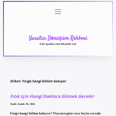
menüyü
Anasayfa
Gizlilik
Yasal
Hakkımızda
aç
Politikası
Uyarı
Yaratıcı Dönüşüm Rehberi
Eski eşyalara yeni hikayeler yaz!
Etiket:
Fıtığa hangi bölüm bakıyor
Fıtık Için Hangi Doktora Gitmek Gerekir
Tarih: Aralık 30, 2024
Fıtığa hangi bölüm bakıyor? Fizyoterapist veya beyin cerrahı