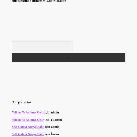
süre içerisinde sitemizden kaldırılacaktır.
Arama
Son yorumlar
Yelken Ne Anlama Gelir
için
admin
Yelken Ne Anlama Gelir
için
Yıldırım
Salt Galata Nereye Bağlı
için
admin
Salt Galata Nereye Bağlı
için
İmren