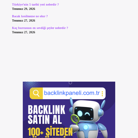
Türkiye’nin 5 tarihi yeri nelerdir ?
Temmuz 29, 2026
Bacak kesilmezse ne olur ?
Temmuz 27, 2026
Koç burcunun en sevdiği şeyler nelerdir ?
Temmuz 27, 2026