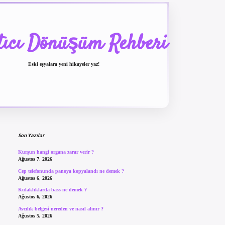
tıcı Dönüşüm Rehberi
Eski eşyalara yeni hikayeler yaz!
Sidebar
betexper güncel giriş
be
Son Yazılar
Kurşun hangi organa zarar verir ?
Ağustos 7, 2026
Cep telefonunda panoya kopyalandı ne demek ?
Ağustos 6, 2026
Kulaklıklarda bass ne demek ?
Ağustos 6, 2026
Avcılık belgesi nereden ve nasıl alınır ?
Ağustos 5, 2026