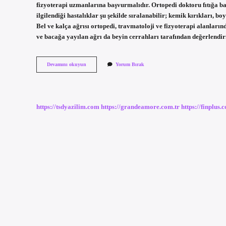
fizyoterapi uzmanlarına başvurmalıdır. Ortopedi doktoru fıtığa b
ilgilendiği hastalıklar şu şekilde sıralanabilir; kemik kırıkları, boy
Bel ve kalça ağrısı ortopedi, travmatoloji ve fizyoterapi alanlar
ve bacağa yayılan ağrı da beyin cerrahları tarafından değerlendiri
Fıtık
Devamını okuyun
Yorum Bırak
Için
Hangi
Doktora
Gitmek
Gerekir
https://tsdyazilim.com
https://grandeamore.com.tr
https://finplus.