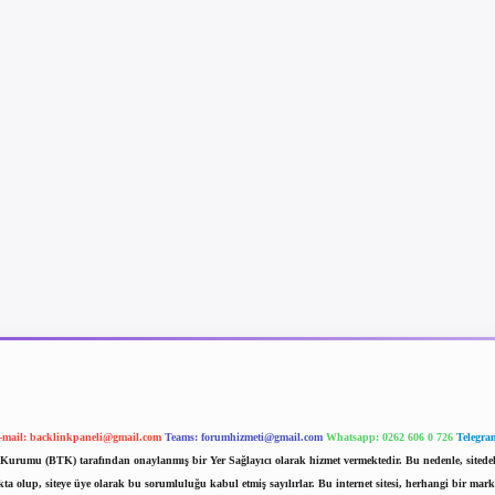
-mail:
backlinkpaneli@gmail.com
Teams:
forumhizmeti@gmail.com
Whatsapp: 0262 606 0 726
Telegra
im Kurumu (BTK) tarafından onaylanmış bir Yer Sağlayıcı olarak hizmet vermektedir. Bu nedenle, sited
 olup, siteye üye olarak bu sorumluluğu kabul etmiş sayılırlar. Bu internet sitesi, herhangi bir mark