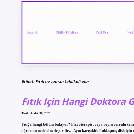
Anasayfa
Gizlilik Politikası
Yasal Uyarı
Hakk
Etiket:
Fıtık ne zaman tehlikeli olur
Fıtık Için Hangi Doktora 
Tarih: Aralık 30, 2024
Fıtığa hangi bölüm bakıyor? Fizyoterapist veya beyin cerrahı taraf
ağrısının nedeni netleştirilir… Aynı karışıklık fıtıklaşmış disk için 