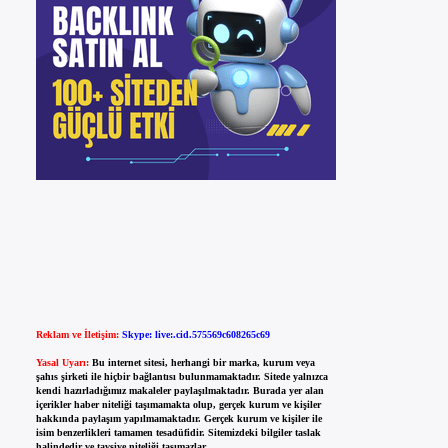
Reklam ve İletişim:
Skype: live:.cid.575569c608265c69
Yasal Uyarı:
Bu internet sitesi, herhangi bir marka, kurum veya
şahıs şirketi ile hiçbir bağlantısı bulunmamaktadır. Sitede yalnızca
kendi hazırladığımız makaleler paylaşılmaktadır. Burada yer alan
içerikler haber niteliği taşımamakta olup, gerçek kurum ve kişiler
hakkında paylaşım yapılmamaktadır. Gerçek kurum ve kişiler ile
isim benzerlikleri tamamen tesadüfidir. Sitemizdeki bilgiler taslak
halindedir ve tavsiye niteliği taşımazlar.