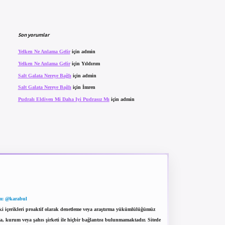
Son yorumlar
Yelken Ne Anlama Gelir
için
admin
Yelken Ne Anlama Gelir
için
Yıldırım
Salt Galata Nereye Bağlı
için
admin
Salt Galata Nereye Bağlı
için
İmren
Pudralı Eldiven Mi Daha Iyi Pudrasız Mı
için
admin
m: @karabul
eki içerikleri proaktif olarak denetleme veya araştırma yükümlülüğümüz
a, kurum veya şahıs şirketi ile hiçbir bağlantısı bulunmamaktadır. Sitede