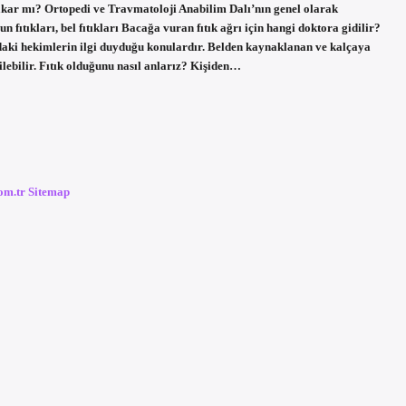
akar mı? Ortopedi ve Travmatoloji Anabilim Dalı’nın genel olarak
un fıtıkları, bel fıtıkları Bacağa vuran fıtık ağrı için hangi doktora gidilir?
ındaki hekimlerin ilgi duyduğu konulardır. Belden kaynaklanan ve kalçaya
lebilir. Fıtık olduğunu nasıl anlarız? Kişiden…
com.tr
Sitemap