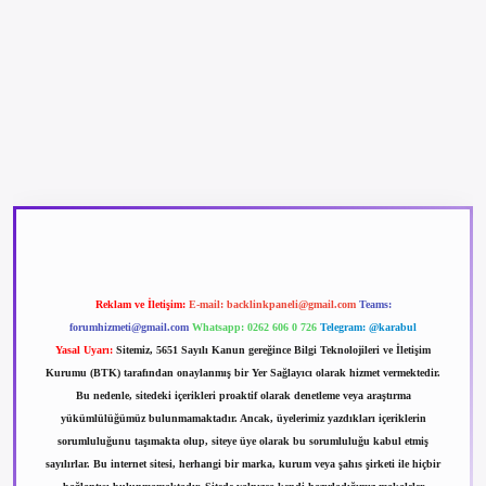
betexper güncel giriş
betexpergir.net
Reklam ve İletişim:
E-mail:
backlinkpaneli@gmail.com
Teams:
forumhizmeti@gmail.com
Whatsapp: 0262 606 0 726
Telegram: @karabul
Yasal Uyarı:
Sitemiz, 5651 Sayılı Kanun gereğince Bilgi Teknolojileri ve İletişim
Kurumu (BTK) tarafından onaylanmış bir Yer Sağlayıcı olarak hizmet vermektedir.
Bu nedenle, sitedeki içerikleri proaktif olarak denetleme veya araştırma
yükümlülüğümüz bulunmamaktadır. Ancak, üyelerimiz yazdıkları içeriklerin
sorumluluğunu taşımakta olup, siteye üye olarak bu sorumluluğu kabul etmiş
sayılırlar. Bu internet sitesi, herhangi bir marka, kurum veya şahıs şirketi ile hiçbir