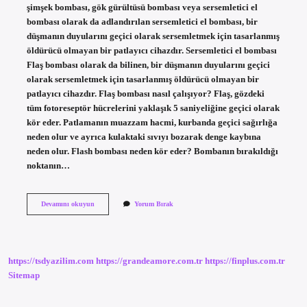
şimşek bombası, gök gürültüsü bombası veya sersemletici el
bombası olarak da adlandırılan sersemletici el bombası, bir
düşmanın duyularını geçici olarak sersemletmek için tasarlanmış
öldürücü olmayan bir patlayıcı cihazdır. Sersemletici el bombası
Flaş bombası olarak da bilinen, bir düşmanın duyularını geçici
olarak sersemletmek için tasarlanmış öldürücü olmayan bir
patlayıcı cihazdır. Flaş bombası nasıl çalışıyor? Flaş, gözdeki
tüm fotoreseptör hücrelerini yaklaşık 5 saniyeliğine geçici olarak
kör eder. Patlamanın muazzam hacmi, kurbanda geçici sağırlığa
neden olur ve ayrıca kulaktaki sıvıyı bozarak denge kaybına
neden olur. Flash bombası neden kör eder? Bombanın bırakıldığı
noktanın…
Flash
Devamını okuyun
Yorum Bırak
Bombası
Var
Mı
https://tsdyazilim.com
https://grandeamore.com.tr
https://finplus.com.tr
Sitemap