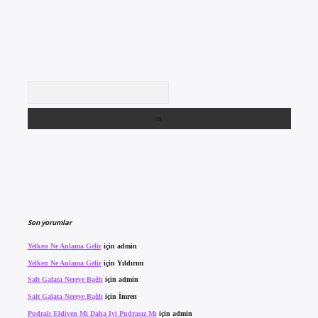
Arama
Son yorumlar
Yelken Ne Anlama Gelir
için
admin
Yelken Ne Anlama Gelir
için
Yıldırım
Salt Galata Nereye Bağlı
için
admin
Salt Galata Nereye Bağlı
için
İmren
Pudralı Eldiven Mi Daha Iyi Pudrasız Mı
için
admin