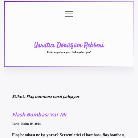
menüyü
Anasayfa
Gizlilik
Yasal
Hakkımızda
aç
Politikası
Uyarı
Yaratıcı Dönüşüm Rehberi
Eski eşyalara yeni hikayeler yaz!
Etiket:
Flaş bombası nasıl çalışıyor
Flash Bombası Var Mı
Tarih: Ekim 10, 2024
Flaş bombası ne işe yarar? Sersemletici el bombası, flaş bombası,