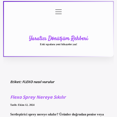
menüyü
Anasayfa
Gizlilik
Yasal
Hakkımızda
aç
Politikası
Uyarı
Yaratıcı Dönüşüm Rehberi
Eski eşyalara yeni hikayeler yaz!
Etiket:
FLEXO nasıl vurulur
Flexo Sprey Nereye Sıkılır
Tarih: Ekim 12, 2024
Sertleştirici sprey nereye sıkılır? Ürünler doğrudan penise veya