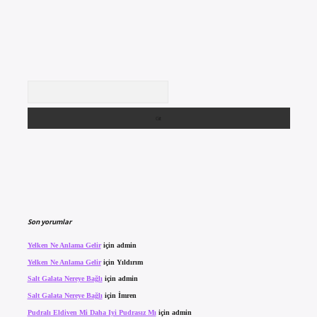
Arama
Son yorumlar
Yelken Ne Anlama Gelir
için
admin
Yelken Ne Anlama Gelir
için
Yıldırım
Salt Galata Nereye Bağlı
için
admin
Salt Galata Nereye Bağlı
için
İmren
Pudralı Eldiven Mi Daha Iyi Pudrasız Mı
için
admin