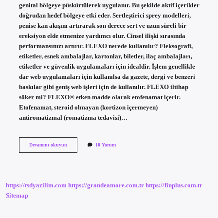
genital bölgeye püskürtülerek uygulanır. Bu şekilde aktif içerikler
doğrudan hedef bölgeye etki eder. Sertleştirici sprey modelleri,
penise kan akışını artırarak son derece sert ve uzun süreli bir
ereksiyon elde etmenize yardımcı olur. Cinsel ilişki sırasında
performansınızı artırır. FLEXO nerede kullanılır? Fleksografi,
etiketler, esnek ambalajlar, kartonlar, biletler, ilaç ambalajları,
etiketler ve güvenlik uygulamaları için idealdir. İşlem genellikle
dar web uygulamaları için kullanılsa da gazete, dergi ve benzeri
baskılar gibi geniş web işleri için de kullanılır. FLEXO iltihap
söker mi? FLEXO® etken madde olarak etofenamat içerir.
Etofenamat, steroid olmayan (kortizon içermeyen)
antiromatizmal (romatizma tedavisi)…
Flexo
Devamını okuyun
10 Yorum
Sprey
Nereye
Sıkılır
https://tsdyazilim.com
https://grandeamore.com.tr
https://finplus.com.tr
Sitemap