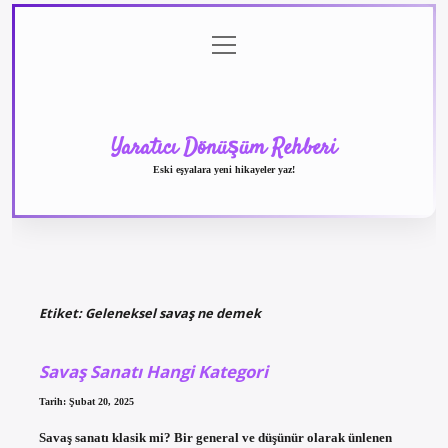
menüyü
Anasayfa
Gizlilik
Yasal
Hakkımızda
aç
Politikası
Uyarı
Yaratıcı Dönüşüm Rehberi
Eski eşyalara yeni hikayeler yaz!
Etiket:
Geleneksel savaş ne demek
Savaş Sanatı Hangi Kategori
Tarih: Şubat 20, 2025
Savaş sanatı klasik mi? Bir general ve düşünür olarak ünlenen