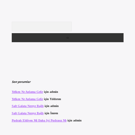
Arama
Son yorumlar
Yelken Ne Anlama Gelir
için
admin
Yelken Ne Anlama Gelir
için
Yıldırım
Salt Galata Nereye Bağlı
için
admin
Salt Galata Nereye Bağlı
için
İmren
Pudralı Eldiven Mi Daha Iyi Pudrasız Mı
için
admin