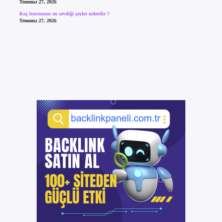
Temmuz 27, 2026
Koç burcunun en sevdiği şeyler nelerdir ?
Temmuz 27, 2026