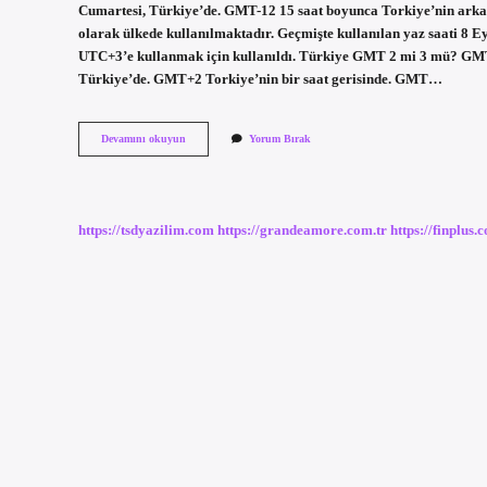
Cumartesi, Türkiye’de. GMT-12 15 saat boyunca Torkiye’nin arkas
olarak ülkede kullanılmaktadır. Geçmişte kullanılan yaz saati 8 E
UTC+3’e kullanmak için kullanıldı. Türkiye GMT 2 mi 3 mü? GMT
Türkiye’de. GMT+2 Torkiye’nin bir saat gerisinde. GMT…
Türkiye
Devamını okuyun
Yorum Bırak
Hangi
Zaman
Diliminde
Gmt
https://tsdyazilim.com
https://grandeamore.com.tr
https://finplus.