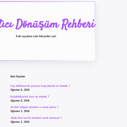
tıcı Dönüşüm Rehberi
Eski eşyalara yeni hikayeler yaz!
Sidebar
betexper güncel giriş
b
Son Yazılar
Cep telefonunda panoya kopyalandı ne demek ?
Ağustos 6, 2026
Kulaklıklarda bass ne demek ?
Ağustos 6, 2026
Avcılık belgesi nereden ve nasıl alınır ?
Ağustos 5, 2026
Allah Kur’an’da kendini nasıl tanıtıyor ?
Ağustos 3, 2026