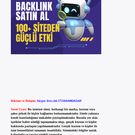
Reklam ve İletişim:
Skype: live:.cid.575569c608265c69
Yasal Uyarı:
Bu internet sitesi, herhangi bir marka, kurum veya
şahıs şirketi ile hiçbir bağlantısı bulunmamaktadır. Sitede yalnızca
kendi hazırladığımız makaleler paylaşılmaktadır. Burada yer alan
içerikler haber niteliği taşımamakta olup, gerçek kurum ve kişiler
hakkında paylaşım yapılmamaktadır. Gerçek kurum ve kişiler ile
isim benzerlikleri tamamen tesadüfidir. Sitemizdeki bilgiler taslak
halindedir ve tavsiye niteliği taşımazlar.