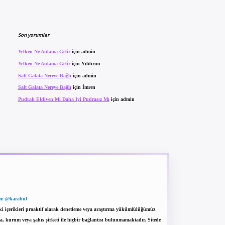
Son yorumlar
Yelken Ne Anlama Gelir
için
admin
Yelken Ne Anlama Gelir
için
Yıldırım
Salt Galata Nereye Bağlı
için
admin
Salt Galata Nereye Bağlı
için
İmren
Pudralı Eldiven Mi Daha Iyi Pudrasız Mı
için
admin
m: @karabul
eki içerikleri proaktif olarak denetleme veya araştırma yükümlülüğümüz
a, kurum veya şahıs şirketi ile hiçbir bağlantısı bulunmamaktadır. Sitede