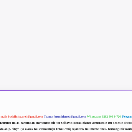
-mail:
backlinkpaneli@gmail.com
Teams:
forumhizmeti@gmail.com
Whatsapp: 0262 606 0 726
Telegra
im Kurumu (BTK) tarafından onaylanmış bir Yer Sağlayıcı olarak hizmet vermektedir. Bu nedenle, sited
 olup, siteye üye olarak bu sorumluluğu kabul etmiş sayılırlar. Bu internet sitesi, herhangi bir mark