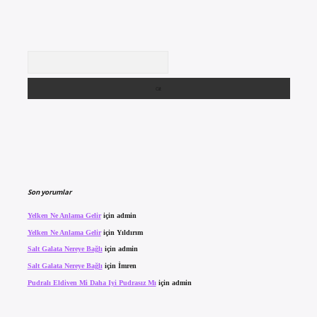
Arama
Son yorumlar
Yelken Ne Anlama Gelir
için
admin
Yelken Ne Anlama Gelir
için
Yıldırım
Salt Galata Nereye Bağlı
için
admin
Salt Galata Nereye Bağlı
için
İmren
Pudralı Eldiven Mi Daha Iyi Pudrasız Mı
için
admin