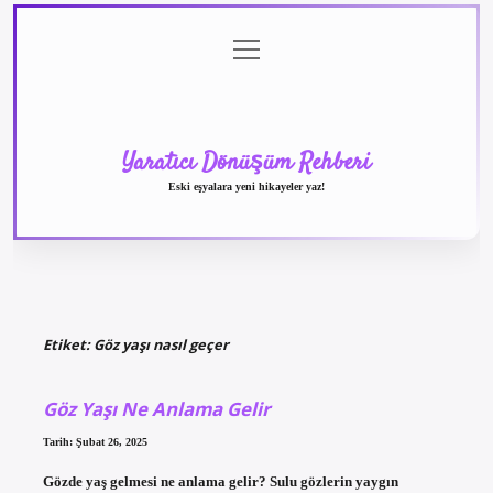
menüyü
Anasayfa
Gizlilik
Yasal
Hakkımızda
aç
Politikası
Uyarı
Yaratıcı Dönüşüm Rehberi
Eski eşyalara yeni hikayeler yaz!
Etiket:
Göz yaşı nasıl geçer
Göz Yaşı Ne Anlama Gelir
Tarih: Şubat 26, 2025
Gözde yaş gelmesi ne anlama gelir? Sulu gözlerin yaygın