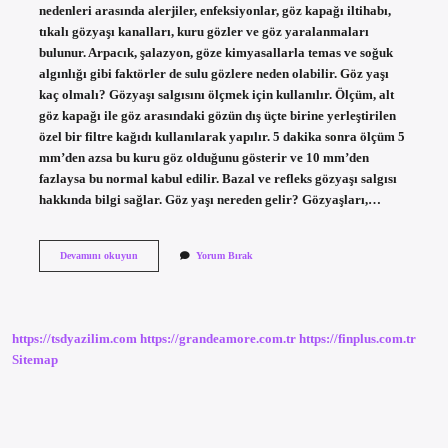
nedenleri arasında alerjiler, enfeksiyonlar, göz kapağı iltihabı,
tıkalı gözyaşı kanalları, kuru gözler ve göz yaralanmaları
bulunur. Arpacık, şalazyon, göze kimyasallarla temas ve soğuk
algınlığı gibi faktörler de sulu gözlere neden olabilir. Göz yaşı
kaç olmalı? Gözyaşı salgısını ölçmek için kullanılır. Ölçüm, alt
göz kapağı ile göz arasındaki gözün dış üçte birine yerleştirilen
özel bir filtre kağıdı kullanılarak yapılır. 5 dakika sonra ölçüm 5
mm’den azsa bu kuru göz olduğunu gösterir ve 10 mm’den
fazlaysa bu normal kabul edilir. Bazal ve refleks gözyaşı salgısı
hakkında bilgi sağlar. Göz yaşı nereden gelir? Gözyaşları,…
Göz
Devamını okuyun
Yorum Bırak
Yaşı
Ne
Anlama
Gelir
https://tsdyazilim.com
https://grandeamore.com.tr
https://finplus.com.tr
Sitemap