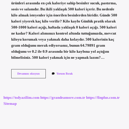
ürünleri arasında en çok kaloriye sahip besinler sucuk, pastırma,
sosis ve salamdır. Bu ikili yaklaşık 500 kalori içerir. Bu nedenle
kilo almak isteyenler için önerilen besinlerden biridir. Günde 500
kalori yiyerek kaç kilo verilir? Kilo kaybı Günlük pratik olarak
500-1000 kalori açığı, haftada yaklaşık 0 kalori açığı. 500 kalori
ne kadar? Kalori alımınızı kontrol altında tuttuğunuzda, mevcut
kiloyu korumak veya yakmak daha kolaydır. 500 kalorinin kaç
gram olduğunu merak ediyorsanız, bunun 64.79891 gram
olduğunu ve 0.2 ile 0.9 arasında bir kilo kaybına yol açtığını
bilmelisiniz. 500 kalori yakmak için ne yapmak lazım?…
500
Devamını okuyun
Yorum Bırak
Kalori
Için
Ne
Yemeli
https://tsdyazilim.com
https://grandeamore.com.tr
https://finplus.com.tr
Sitemap