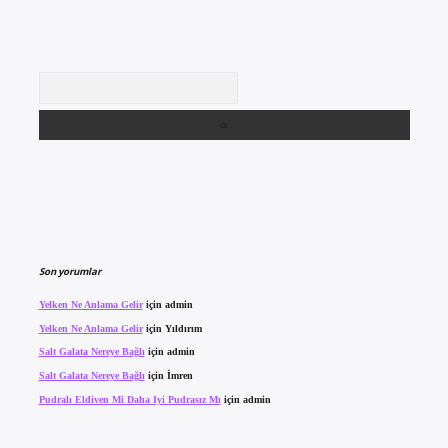
Arama
Son yorumlar
Yelken Ne Anlama Gelir
için
admin
Yelken Ne Anlama Gelir
için
Yıldırım
Salt Galata Nereye Bağlı
için
admin
Salt Galata Nereye Bağlı
için
İmren
Pudralı Eldiven Mi Daha Iyi Pudrasız Mı
için
admin