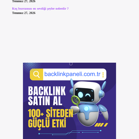
Temmuz 27, 2026
Koç burcunun en sevdiği şeyler nelerdir ?
Temmuz 27, 2026