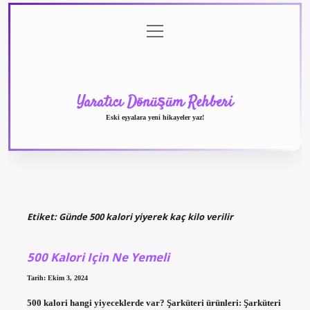
menüyü
Anasayfa
Gizlilik
Yasal
Hakkımızda
aç
Politikası
Uyarı
Yaratıcı Dönüşüm Rehberi
Eski eşyalara yeni hikayeler yaz!
Etiket:
Günde 500 kalori yiyerek kaç kilo verilir
500 Kalori Için Ne Yemeli
Tarih: Ekim 3, 2024
500 kalori hangi yiyeceklerde var? Şarküteri ürünleri: Şarküteri