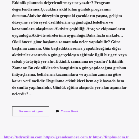
Etkinlik planında değerlendirmeye ne yazılır? Program
değerlendirmesiÇocukları aktif kılan günlük programın
durumu.Aktivite düzeyinin gruptaki çocukların yaşına, gelişim
düzeyine ve bireysel özelliklerine uygunluğu.Hedeflere ve
kazanımlara ulaşılması.Aktivite çeşitliliği.Araç ve ekipmanların
uygunluğu.Aktivite sürelerinin uygunluğu.Daha fazla makale…
Okul öncesi güne başlama zamanında neler yapılabilir? Güne
başlama zamanı. Gün başladıktan sonra yapabileceğiniz diğer
aktiviteler arasında o gün gerçekleşen eğitimle ilgili bir gezi veya
sabah yürüyüşü yer alır. Etkinlik zamanına ne yazılır? Etkinlik
Zamanı: Bu etkinliklerden hangisinin o gün yapılacağına grubun
ihtiyaçlarına, belirlenen kazanımlara ve ayrılan zamana göre
karar verilmelidir. Uygulama etkinlikleri hem açık havada hem
de sınıfta yapılmalıdır. Günlük eğitim akışında yer alan aşamalar
nelerdir?…
Günü
Devamını okuyun
Yorum Bırak
Değerlendirme
Zamanında
Neler
Yapılır
https://tsdyazilim.com
https://grandeamore.com.tr
https://finplus.com.tr