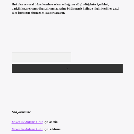
Hukuka ve yasal düzenlemelere aykırı olduğunu düşündüğünüz içerikleri,
backlinkpanelicomtr@gmail.com
adresine bildirmeniz halinde, ilgili içerikler yasal
süre içerisinde sitemizden kaldırılacaktır.
Arama
Son yorumlar
Yelken Ne Anlama Gelir
için
admin
Yelken Ne Anlama Gelir
için
Yıldırım