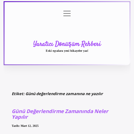
menüyü
Anasayfa
Gizlilik
Yasal
Hakkımızda
aç
Politikası
Uyarı
Yaratıcı Dönüşüm Rehberi
Eski eşyalara yeni hikayeler yaz!
Etiket:
Günü değerlendirme zamanına ne yazılır
Günü Değerlendirme Zamanında Neler
Yapılır
Tarih: Mart 12, 2025