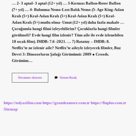
… 2- 3 aptal- 3 aptal (12+ yıl) … 3-Kırmızı Ballon-Roter Ballon
(7+ yıl) … 4- Bulunma Nemo-Lost Balık Nemo (5- Age King-Aslan
Kralı (5+) Kral-Aslan Kralı (5+) Kral-Aslan Kralı (5+) Kral-
Aslan Kralı (5+) mutlu olma- Umut (12+ yıl) daha fazla makale …
Çocuğumla hangi filmi izleyebilirim? Çocuklarla hangi filmler
görülmeli? Evde hangi film izlenir? Tüm aile ile evde izlenebilen
10 sıcak film). IMDB: 7.6 -2021. … 7) Ratatuy – IMDB: 8.
Netflix’te ne izlenir aile? Netflix’te aileyle izleyecek filmler, Buz
Devri 3: Dinozorların Şafağı Görünümü: 2009 ● Croods.
Görünüm…
Ne
Devamını okuyun
Yorum Bırak
Izlemeli
Aile
Filmleri
https://tsdyazilim.com
https://grandeamore.com.tr
https://finplus.com.tr
Sitemap