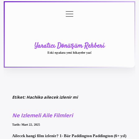
menüyü
Anasayfa
Gizlilik
Yasal
Hakkımızda
aç
Politikası
Uyarı
Yaratıcı Dönüşüm Rehberi
Eski eşyalara yeni hikayeler yaz!
Etiket:
Hachiko ailecek izlenir mi
Ne Izlemeli Aile Filmleri
Tarih: Mart 22, 2025
Ailecek hangi film izlenir? 1- Bär Paddington Paddington (6+ yıl)