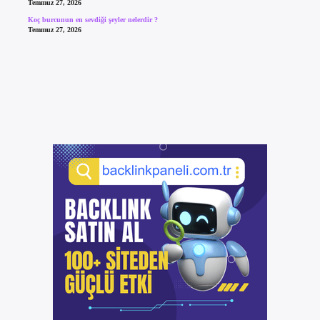
Temmuz 27, 2026
Koç burcunun en sevdiği şeyler nelerdir ?
Temmuz 27, 2026