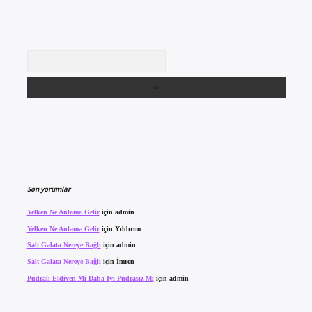
Arama
Son yorumlar
Yelken Ne Anlama Gelir
için
admin
Yelken Ne Anlama Gelir
için
Yıldırım
Salt Galata Nereye Bağlı
için
admin
Salt Galata Nereye Bağlı
için
İmren
Pudralı Eldiven Mi Daha Iyi Pudrasız Mı
için
admin