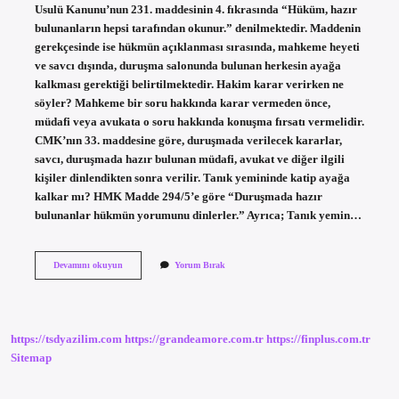
Usulü Kanunu’nun 231. maddesinin 4. fıkrasında “Hüküm, hazır
bulunanların hepsi tarafından okunur.” denilmektedir. Maddenin
gerekçesinde ise hükmün açıklanması sırasında, mahkeme heyeti
ve savcı dışında, duruşma salonunda bulunan herkesin ayağa
kalkması gerektiği belirtilmektedir. Hakim karar verirken ne
söyler? Mahkeme bir soru hakkında karar vermeden önce,
müdafi veya avukata o soru hakkında konuşma fırsatı vermelidir.
CMK’nın 33. maddesine göre, duruşmada verilecek kararlar,
savcı, duruşmada hazır bulunan müdafi, avukat ve diğer ilgili
kişiler dinlendikten sonra verilir. Tanık yemininde katip ayağa
kalkar mı? HMK Madde 294/5’e göre “Duruşmada hazır
bulunanlar hükmün yorumunu dinlerler.” Ayrıca; Tanık yemin…
Hâkim
Devamını okuyun
Yorum Bırak
Karar
Verirken
Ayağa
Kalkılır
Mı
https://tsdyazilim.com
https://grandeamore.com.tr
https://finplus.com.tr
Sitemap