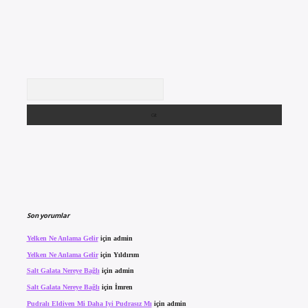
Arama
Son yorumlar
Yelken Ne Anlama Gelir
için
admin
Yelken Ne Anlama Gelir
için
Yıldırım
Salt Galata Nereye Bağlı
için
admin
Salt Galata Nereye Bağlı
için
İmren
Pudralı Eldiven Mi Daha Iyi Pudrasız Mı
için
admin