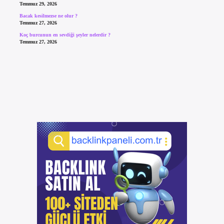
Temmuz 29, 2026
Bacak kesilmezse ne olur ?
Temmuz 27, 2026
Koç burcunun en sevdiği şeyler nelerdir ?
Temmuz 27, 2026