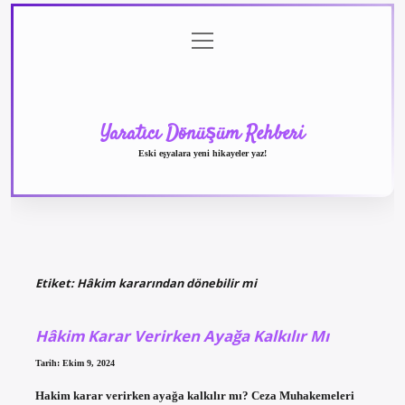
menüyü
Anasayfa
Gizlilik
Yasal
Hakkımızda
aç
Politikası
Uyarı
Yaratıcı Dönüşüm Rehberi
Eski eşyalara yeni hikayeler yaz!
Etiket:
Hâkim kararından dönebilir mi
Hâkim Karar Verirken Ayağa Kalkılır Mı
Tarih: Ekim 9, 2024
Hakim karar verirken ayağa kalkılır mı? Ceza Muhakemeleri