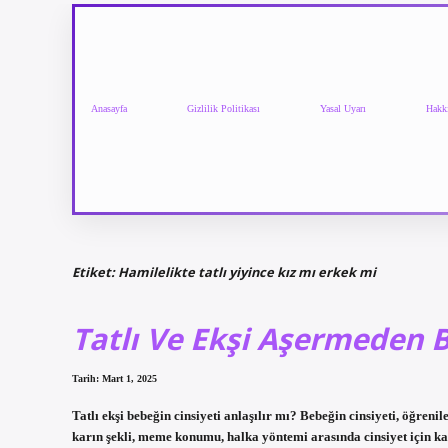
Anasayfa
Gizlilik Politikası
Yasal Uyarı
Hakk
Etiket:
Hamilelikte tatlı yiyince kız mı erkek mi
Tatlı Ve Ekşi Aşermeden B
Tarih: Mart 1, 2025
Tatlı ekşi bebeğin cinsiyeti anlaşılır mı? Bebeğin cinsiyeti, öğren
karın şekli, meme konumu, halka yöntemi arasında cinsiyet için kar