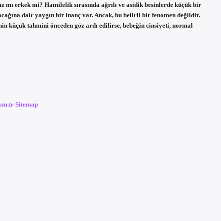
ız mı erkek mi? Hamilelik sırasında ağrılı ve asidik besinlerde küçük bir
acağına dair yaygın bir inanç var. Ancak, bu belirli bir fenomen değildir.
in küçük tahmini önceden göz ardı edilirse, bebeğin cinsiyeti, normal
com.tr
Sitemap