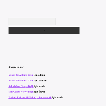
Arama
Son yorumlar
Yelken Ne Anlama Gelir
için
admin
Yelken Ne Anlama Gelir
için
Yıldırım
Salt Galata Nereye Bağlı
için
admin
Salt Galata Nereye Bağlı
için
İmren
Pudralı Eldiven Mi Daha Iyi Pudrasız Mı
için
admin