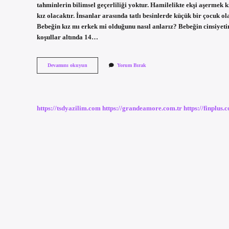
tahminlerin bilimsel geçerliliği yoktur. Hamilelikte ekşi aşermek k
kız olacaktır. İnsanlar arasında tatlı besinlerde küçük bir çocuk ol
Bebeğin kız mı erkek mi olduğunu nasıl anlarız? Bebeğin cinsiyetin
koşullar altında 14…
Tatlı
Devamını okuyun
Yorum Bırak
Ve
Ekşi
Aşermeden
Bebeğin
Cinsiyeti
https://tsdyazilim.com
https://grandeamore.com.tr
https://finplus.
Anlaşılır
Mı