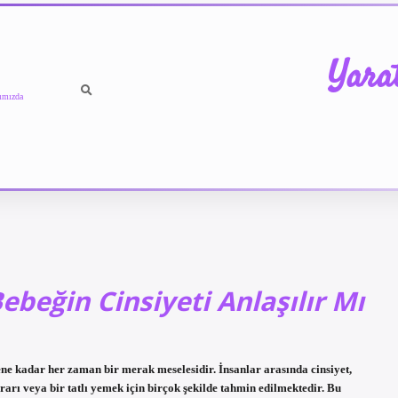
Yara
ımızda
ebeğin Cinsiyeti Anlaşılır Mı
ilene kadar her zaman bir merak meselesidir. İnsanlar arasında cinsiyet,
arı veya bir tatlı yemek için birçok şekilde tahmin edilmektedir. Bu