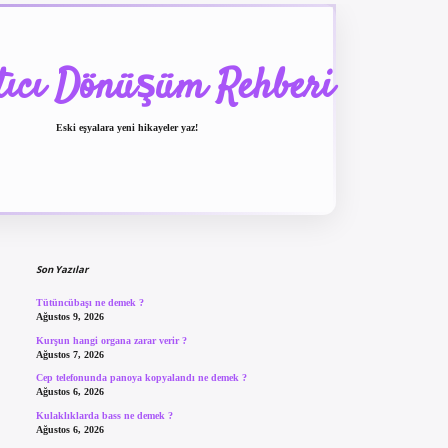
tıcı Dönüşüm Rehberi
Eski eşyalara yeni hikayeler yaz!
Sidebar
betexper güncel giriş
be
Son Yazılar
Tütüncübaşı ne demek ?
Ağustos 9, 2026
Kurşun hangi organa zarar verir ?
Ağustos 7, 2026
Cep telefonunda panoya kopyalandı ne demek ?
Ağustos 6, 2026
Kulaklıklarda bass ne demek ?
Ağustos 6, 2026