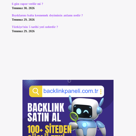
6 gün rapor verilir mi ?
Temmuz 30, 2026
Bıyıklarını balta kesmemek deyiminin anlamı nedir ?
Temmuz 29, 2026
Türkiye’nin 5 tarihi yeri nelerdir ?
Temmuz 29, 2026