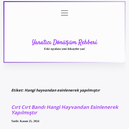
menüyü
Anasayfa
Gizlilik
Yasal
Hakkımızda
aç
Politikası
Uyarı
Yaratıcı Dönüşüm Rehberi
Eski eşyalara yeni hikayeler yaz!
Etiket:
Hangi hayvandan esinlenerek yapılmıştır
Cırt Cırt Bandı Hangi Hayvandan Esinlenerek
Yapılmıştır
Tarih: Kasım 25, 2024