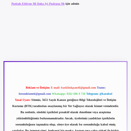
Pudralı Eldiven Mi Daha Iyi Pudrasız Mı
için
admin
betexper güncel giriş
betexpergir.net
Reklam ve İletişim:
E-mail:
backlinkpaneli@gmail.com
Teams:
forumhizmeti@gmail.com
Whatsapp: 0262 606 0 726
Telegram: @karabul
Yasal Uyarı:
Sitemiz, 5651 Sayılı Kanun gereğince Bilgi Teknolojileri ve İletişim
Kurumu (BTK) tarafından onaylanmış bir Yer Sağlayıcı olarak hizmet vermektedir.
Bu nedenle, sitedeki içerikleri proaktif olarak denetleme veya araştırma
yükümlülüğümüz bulunmamaktadır. Ancak, üyelerimiz yazdıkları içeriklerin
sorumluluğunu taşımakta olup, siteye üye olarak bu sorumluluğu kabul etmiş
sayılırlar. Bu internet sitesi, herhangi bir marka, kurum veya şahıs şirketi ile hiçbir