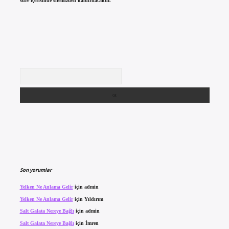
süre içerisinde sitemizden kaldırılacaktır.
Arama
Son yorumlar
Yelken Ne Anlama Gelir
için
admin
Yelken Ne Anlama Gelir
için
Yıldırım
Salt Galata Nereye Bağlı
için
admin
Salt Galata Nereye Bağlı
için
İmren