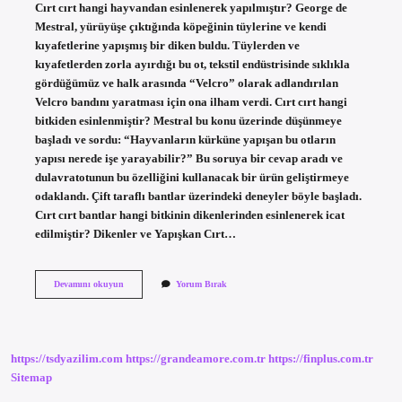
Cırt cırt hangi hayvandan esinlenerek yapılmıştır? George de
Mestral, yürüyüşe çıktığında köpeğinin tüylerine ve kendi
kıyafetlerine yapışmış bir diken buldu. Tüylerden ve
kıyafetlerden zorla ayırdığı bu ot, tekstil endüstrisinde sıklıkla
gördüğümüz ve halk arasında “Velcro” olarak adlandırılan
Velcro bandını yaratması için ona ilham verdi. Cırt cırt hangi
bitkiden esinlenmiştir? Mestral bu konu üzerinde düşünmeye
başladı ve sordu: “Hayvanların kürküne yapışan bu otların
yapısı nerede işe yarayabilir?” Bu soruya bir cevap aradı ve
dulavratotunun bu özelliğini kullanacak bir ürün geliştirmeye
odaklandı. Çift taraflı bantlar üzerindeki deneyler böyle başladı.
Cırt cırt bantlar hangi bitkinin dikenlerinden esinlenerek icat
edilmiştir? Dikenler ve Yapışkan Cırt…
Cırt
Devamını okuyun
Yorum Bırak
Cırt
Bandı
Hangi
Hayvandan
Esinlenerek
https://tsdyazilim.com
https://grandeamore.com.tr
https://finplus.com.tr
Yapılmıştır
Sitemap