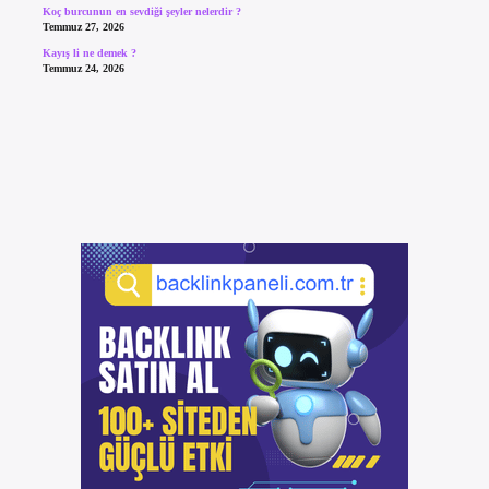
Koç burcunun en sevdiği şeyler nelerdir ?
Temmuz 27, 2026
Kayış li ne demek ?
Temmuz 24, 2026