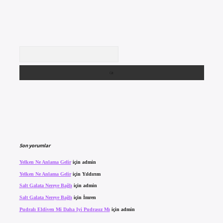
Arama
Son yorumlar
Yelken Ne Anlama Gelir
için
admin
Yelken Ne Anlama Gelir
için
Yıldırım
Salt Galata Nereye Bağlı
için
admin
Salt Galata Nereye Bağlı
için
İmren
Pudralı Eldiven Mi Daha Iyi Pudrasız Mı
için
admin