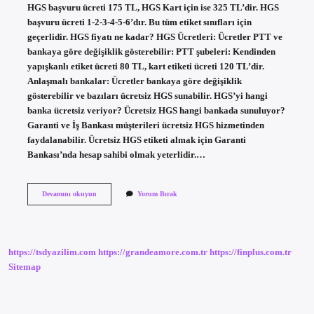
HGS başvuru ücreti 175 TL, HGS Kart için ise 325 TL’dir. HGS
başvuru ücreti 1-2-3-4-5-6’dır. Bu tüm etiket sınıfları için
geçerlidir. HGS fiyatı ne kadar? HGS Ücretleri: Ücretler PTT ve
bankaya göre değişiklik gösterebilir: PTT şubeleri: Kendinden
yapışkanlı etiket ücreti 80 TL, kart etiketi ücreti 120 TL’dir.
Anlaşmalı bankalar: Ücretler bankaya göre değişiklik
gösterebilir ve bazıları ücretsiz HGS sunabilir. HGS’yi hangi
banka ücretsiz veriyor? Ücretsiz HGS hangi bankada sunuluyor?
Garanti ve İş Bankası müşterileri ücretsiz HGS hizmetinden
faydalanabilir. Ücretsiz HGS etiketi almak için Garanti
Bankası’nda hesap sahibi olmak yeterlidir.…
Hgs
Devamını okuyun
Yorum Bırak
Ücreti
Ne
Kadar
https://tsdyazilim.com
https://grandeamore.com.tr
https://finplus.com.tr
Sitemap