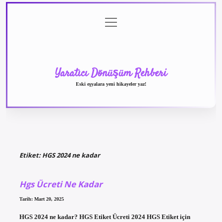
menüyü
Anasayfa
Gizlilik
Yasal
Hakkımızda
aç
Politikası
Uyarı
Yaratıcı Dönüşüm Rehberi
Eski eşyalara yeni hikayeler yaz!
Etiket:
HGS 2024 ne kadar
Hgs Ücreti Ne Kadar
Tarih: Mart 20, 2025
HGS 2024 ne kadar? HGS Etiket Ücreti 2024 HGS Etiket için