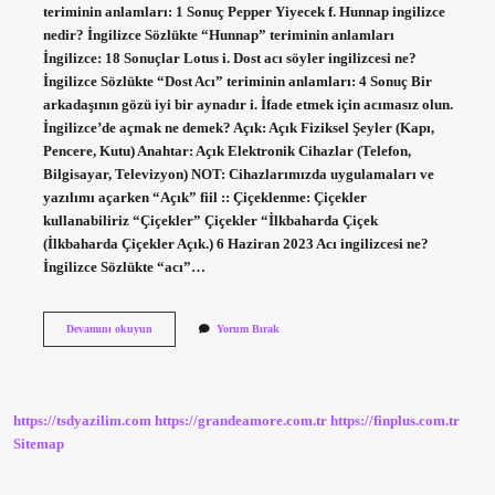
teriminin anlamları: 1 Sonuç Pepper Yiyecek f. Hunnap ingilizce
nedir? İngilizce Sözlükte “Hunnap” teriminin anlamları
İngilizce: 18 Sonuçlar Lotus i. Dost acı söyler ingilizcesi ne?
İngilizce Sözlükte “Dost Acı” teriminin anlamları: 4 Sonuç Bir
arkadaşının gözü iyi bir aynadır i. İfade etmek için acımasız olun.
İngilizce’de açmak ne demek? Açık: Açık Fiziksel Şeyler (Kapı,
Pencere, Kutu) Anahtar: Açık Elektronik Cihazlar (Telefon,
Bilgisayar, Televizyon) NOT: Cihazlarımızda uygulamaları ve
yazılımı açarken “Açık” fiil :: Çiçeklenme: Çiçekler
kullanabiliriz “Çiçekler” Çiçekler “İlkbaharda Çiçek
(İlkbaharda Çiçekler Açık.) 6 Haziran 2023 Acı ingilizcesi ne?
İngilizce Sözlükte “acı”…
Acılı
Devamını okuyun
Yorum Bırak
Ingilizcesi
Ne
https://tsdyazilim.com
https://grandeamore.com.tr
https://finplus.com.tr
Sitemap