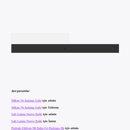
Arama
Son yorumlar
Yelken Ne Anlama Gelir
için
admin
Yelken Ne Anlama Gelir
için
Yıldırım
Salt Galata Nereye Bağlı
için
admin
Salt Galata Nereye Bağlı
için
İmren
Pudralı Eldiven Mi Daha Iyi Pudrasız Mı
için
admin