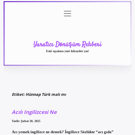
menüyü
Anasayfa
Gizlilik
Yasal
Hakkımızda
aç
Politikası
Uyarı
Yaratıcı Dönüşüm Rehberi
Eski eşyalara yeni hikayeler yaz!
Etiket:
Hünnap Türk malı mı
Acılı Ingilizcesi Ne
Tarih: Şubat 20, 2025
Acı yemek ingilizce ne demek? İngilizce Sözlükte “acı gıda”