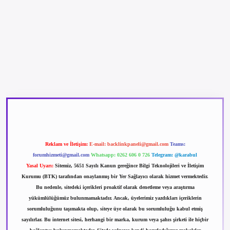
betexper güncel giriş
betexpergir.net
Reklam ve İletişim:
E-mail:
backlinkpaneli@gmail.com
Teams:
forumhizmeti@gmail.com
Whatsapp: 0262 606 0 726
Telegram: @karabul
Yasal Uyarı:
Sitemiz, 5651 Sayılı Kanun gereğince Bilgi Teknolojileri ve İletişim
Kurumu (BTK) tarafından onaylanmış bir Yer Sağlayıcı olarak hizmet vermektedir.
Bu nedenle, sitedeki içerikleri proaktif olarak denetleme veya araştırma
yükümlülüğümüz bulunmamaktadır. Ancak, üyelerimiz yazdıkları içeriklerin
sorumluluğunu taşımakta olup, siteye üye olarak bu sorumluluğu kabul etmiş
sayılırlar. Bu internet sitesi, herhangi bir marka, kurum veya şahıs şirketi ile hiçbir