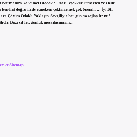
letişim Kurmanıza Yardımcı Olacak 5 ÖneriTeşekkür Etmekten ve Özür
ve kendini doğru ifade etmekten çekinmemek çok önemli. … İyi Bir
lara Çözüm Odaklı Yaklaşın. Sevgiliyle her gün mesajlaşılır mı?
ağlıdır. Bazı çiftler, günlük mesajlaşmanın…
com.tr
Sitemap