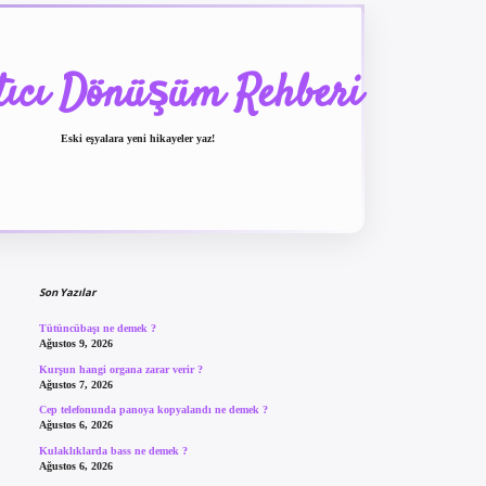
tıcı Dönüşüm Rehberi
Eski eşyalara yeni hikayeler yaz!
Sidebar
betexper güncel giriş
be
Son Yazılar
Tütüncübaşı ne demek ?
Ağustos 9, 2026
Kurşun hangi organa zarar verir ?
Ağustos 7, 2026
Cep telefonunda panoya kopyalandı ne demek ?
Ağustos 6, 2026
Kulaklıklarda bass ne demek ?
Ağustos 6, 2026