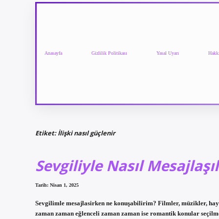
Anasayfa
Gizlilik Politikası
Yasal Uyarı
Hakk
Etiket:
İlişki nasıl güçlenir
Sevgiliyle Nasıl Mesajlaşı
Tarih: Nisan 1, 2025
Sevgilimle mesajlasirken ne konuşabilirim? Filmler, müzikler, haya
zaman zaman eğlenceli zaman zaman ise romantik konular seçilmel