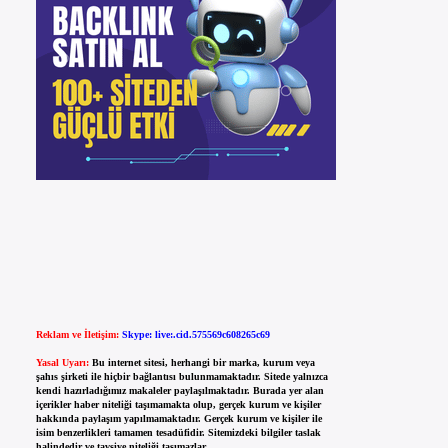
Reklam ve İletişim:
Skype: live:.cid.575569c608265c69
Yasal Uyarı:
Bu internet sitesi, herhangi bir marka, kurum veya
şahıs şirketi ile hiçbir bağlantısı bulunmamaktadır. Sitede yalnızca
kendi hazırladığımız makaleler paylaşılmaktadır. Burada yer alan
içerikler haber niteliği taşımamakta olup, gerçek kurum ve kişiler
hakkında paylaşım yapılmamaktadır. Gerçek kurum ve kişiler ile
isim benzerlikleri tamamen tesadüfidir. Sitemizdeki bilgiler taslak
halindedir ve tavsiye niteliği taşımazlar.