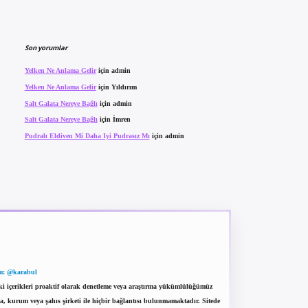
Son yorumlar
Yelken Ne Anlama Gelir
için
admin
Yelken Ne Anlama Gelir
için
Yıldırım
Salt Galata Nereye Bağlı
için
admin
Salt Galata Nereye Bağlı
için
İmren
Pudralı Eldiven Mi Daha Iyi Pudrasız Mı
için
admin
m: @karabul
eki içerikleri proaktif olarak denetleme veya araştırma yükümlülüğümüz
a, kurum veya şahıs şirketi ile hiçbir bağlantısı bulunmamaktadır. Sitede