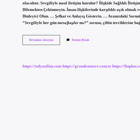
olacaktır. Sevgiliyle nasıl iletişim kurulur? İlişkide Sağlıklı İ
Dilemekten Çekinmeyin. İnsan ilişkilerinde karşılıklı açık olmak 
Dinleyici Olun. … Şefkat ve Anlayış Gösterin. … Aranızdaki Sorun
“Sevgiliyle her gün mesajlaşılır mı?” sorusu, çiftin tercihlerine b
Sevgiliyle
Devamını okuyun
Yorum Bırak
Nasıl
Mesajlaşılmalı
https://tsdyazilim.com
https://grandeamore.com.tr
https://finplus.