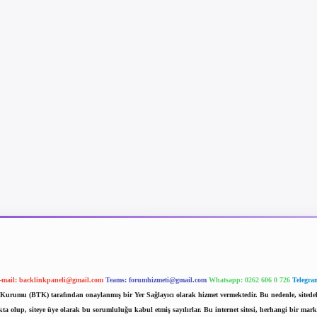
-mail:
backlinkpaneli@gmail.com
Teams:
forumhizmeti@gmail.com
Whatsapp: 0262 606 0 726
Telegra
im Kurumu (BTK) tarafından onaylanmış bir Yer Sağlayıcı olarak hizmet vermektedir. Bu nedenle, sited
 olup, siteye üye olarak bu sorumluluğu kabul etmiş sayılırlar. Bu internet sitesi, herhangi bir mark