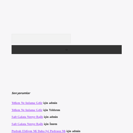
Arama
Son yorumlar
Yelken Ne Anlama Gelir
için
admin
Yelken Ne Anlama Gelir
için
Yıldırım
Salt Galata Nereye Bağlı
için
admin
Salt Galata Nereye Bağlı
için
İmren
Pudralı Eldiven Mi Daha Iyi Pudrasız Mı
için
admin