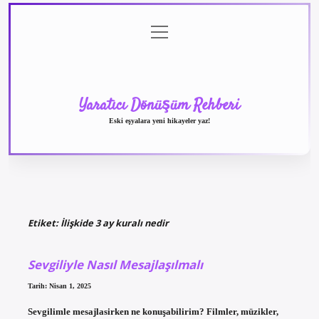
menüyü
Anasayfa
Gizlilik
Yasal
Hakkımızda
aç
Politikası
Uyarı
Yaratıcı Dönüşüm Rehberi
Eski eşyalara yeni hikayeler yaz!
Etiket:
İlişkide 3 ay kuralı nedir
Sevgiliyle Nasıl Mesajlaşılmalı
Tarih: Nisan 1, 2025
Sevgilimle mesajlasirken ne konuşabilirim? Filmler, müzikler,