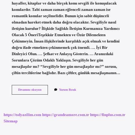
hayaller, kitaplar ve daha birçok konu sevgili ile konuşulacak
konulardır. Tabi zaman zaman eğlenceli zaman zaman ise
romantik konular seçilmelidir. Bunun için sabit düşünceli
olmadan hareket etmek daha doğru olacaktır. Sevgiliyle nasıl
iletişim kurulur? İlişkide Sağlıklı İletişim Kurmanıza Yardımcı
Olacak 5 ÖneriTeşekkür Etmekten ve Özür Dilemekten
Çekinmeyin. İnsan ilişkilerinde karşılıklı açık olmak ve kendini
doğru ifade etmekten çekinmemek çok önemli. … İyi Bir
Dinleyici Olun. … Şefkat ve Anlayış Gösterin. … Aranızdaki
Sorunlara Çözüm Odaklı Yaklaşın. Sevgiliyle her gün
mesajlaşılır mı? “Sevgiliyle her gün mesajlaşılır mı?” sorusu,
çiftin tercihlerine bağlıdır. Bazı çiftler, günlük mesajlaşmanın…
Sevgiliyle
Devamını okuyun
Yorum Bırak
Nasıl
Mesajlaşılmalı
https://tsdyazilim.com
https://grandeamore.com.tr
https://finplus.com.tr
Sitemap