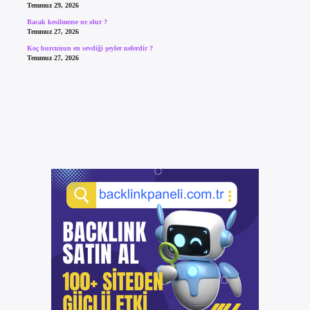
Temmuz 29, 2026
Bacak kesilmezse ne olur ?
Temmuz 27, 2026
Koç burcunun en sevdiği şeyler nelerdir ?
Temmuz 27, 2026