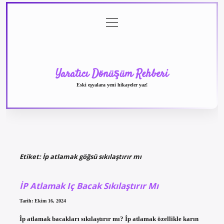
menüyü
Anasayfa
Gizlilik
Yasal
Hakkımızda
aç
Politikası
Uyarı
Yaratıcı Dönüşüm Rehberi
Eski eşyalara yeni hikayeler yaz!
Etiket:
İp atlamak göğsü sıkılaştırır mı
İP Atlamak Iç Bacak Sıkılaştırır Mı
Tarih: Ekim 16, 2024
İp atlamak bacakları sıkılaştırır mı? İp atlamak özellikle karın