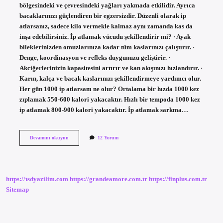
bölgesindeki ve çevresindeki yağları yakmada etkilidir. Ayrıca
bacaklarınızı güçlendiren bir egzersizdir. Düzenli olarak ip
atlarsanız, sadece kilo vermekle kalmaz aynı zamanda kas da
inşa edebilirsiniz. İp atlamak vücudu şekillendirir mi? · Ayak
bileklerinizden omuzlarınıza kadar tüm kaslarınızı çalıştırır. ·
Denge, koordinasyon ve refleks duygunuzu geliştirir. ·
Akciğerlerinizin kapasitesini artırır ve kan akışınızı hızlandırır. ·
Karın, kalça ve bacak kaslarınızı şekillendirmeye yardımcı olur.
Her gün 1000 ip atlarsam ne olur? Ortalama bir hızda 1000 kez
zıplamak 550-600 kalori yakacaktır. Hızlı bir tempoda 1000 kez
ip atlamak 800-900 kalori yakacaktır. İp atlamak sarkma…
İP
Devamını okuyun
12 Yorum
Atlamak
Iç
Bacak
Sıkılaştırır
Mı
https://tsdyazilim.com
https://grandeamore.com.tr
https://finplus.com.tr
Sitemap