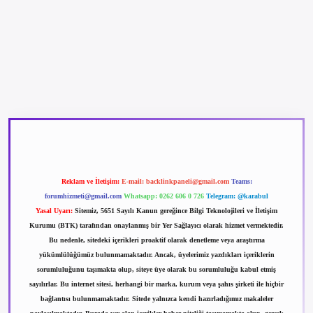
etexper güncel giriş
betexpergir.net
Reklam ve İletişim:
E-mail:
backlinkpaneli@gmail.com
Teams:
forumhizmeti@gmail.com
Whatsapp: 0262 606 0 726
Telegram: @karabul
Yasal Uyarı:
Sitemiz, 5651 Sayılı Kanun gereğince Bilgi Teknolojileri ve İletişim
Kurumu (BTK) tarafından onaylanmış bir Yer Sağlayıcı olarak hizmet vermektedir.
Bu nedenle, sitedeki içerikleri proaktif olarak denetleme veya araştırma
yükümlülüğümüz bulunmamaktadır. Ancak, üyelerimiz yazdıkları içeriklerin
sorumluluğunu taşımakta olup, siteye üye olarak bu sorumluluğu kabul etmiş
sayılırlar. Bu internet sitesi, herhangi bir marka, kurum veya şahıs şirketi ile hiçbir
bağlantısı bulunmamaktadır. Sitede yalnızca kendi hazırladığımız makaleler