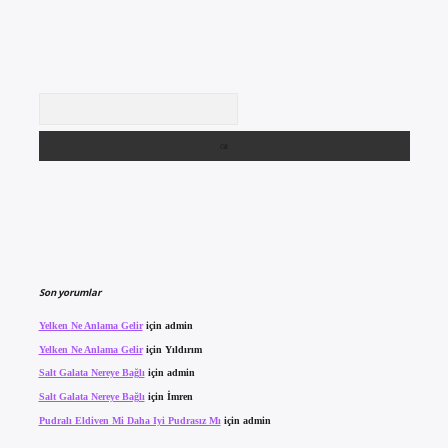
Arama
Son yorumlar
Yelken Ne Anlama Gelir
için
admin
Yelken Ne Anlama Gelir
için
Yıldırım
Salt Galata Nereye Bağlı
için
admin
Salt Galata Nereye Bağlı
için
İmren
Pudralı Eldiven Mi Daha Iyi Pudrasız Mı
için
admin