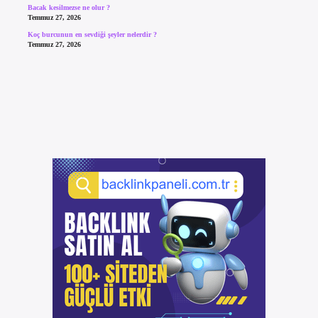
Bacak kesilmezse ne olur ?
Temmuz 27, 2026
Koç burcunun en sevdiği şeyler nelerdir ?
Temmuz 27, 2026