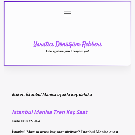
menüyü
Anasayfa
Gizlilik
Yasal
Hakkımızda
aç
Politikası
Uyarı
Yaratıcı Dönüşüm Rehberi
Eski eşyalara yeni hikayeler yaz!
Etiket:
İstanbul Manisa uçakla kaç dakika
Istanbul Manisa Tren Kaç Saat
Tarih: Ekim 12, 2024
İstanbul Manisa arası kaç saat sürüyor? İstanbul Manisa arası