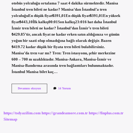
otobüs yolculuğu ortalama 7 saat 4 dakika sürmektedir. Manisa
İstanbul tren bileti ne kadar? Manisa’dan İstanbul’a tren
yolculuğuEn düşük fiyat₺391,01En düşük fiyat₺391,01En yüksek
fiyat₺443,10İlk kalkış00:01Son kalkış23:016 hat daha İstanbul
İzmir tren bileti ne kadar? İstanbul’dan İzmir’e tren bileti
₺429.85’tir, ancak fiyat ne kadar erken satın aldığınıza ve günün
yoğun bir saati olup olmadığına bağlı olarak değişir. Bazen
₺419.72 kadar düşük bir fiyata tren bileti bulabilirsiniz.
Manisa’da tren var mı? Tren: Tren istasyonu, şehir merkezine
600 – 700 m uzaklıktadır. Manisa-Ankara, Manisa-İzmir ve
Manisa-Bandırma arasında tren bağlantıları bulunmaktadır.
İstanbul Manisa bilet kaç…
Istanbul
Devamını okuyun
14 Yorum
Manisa
Tren
Kaç
Saat
https://tsdyazilim.com
https://grandeamore.com.tr
https://finplus.com.tr
Sitemap