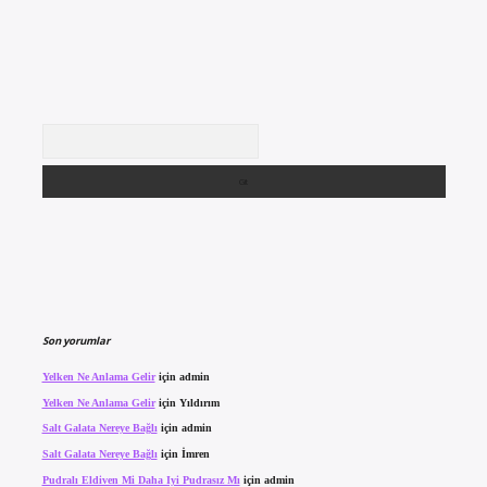
Arama
Son yorumlar
Yelken Ne Anlama Gelir
için
admin
Yelken Ne Anlama Gelir
için
Yıldırım
Salt Galata Nereye Bağlı
için
admin
Salt Galata Nereye Bağlı
için
İmren
Pudralı Eldiven Mi Daha Iyi Pudrasız Mı
için
admin