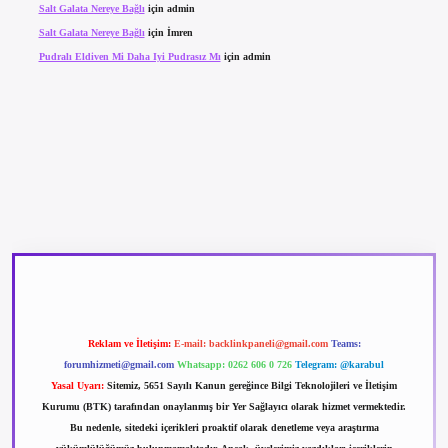
Salt Galata Nereye Bağlı
için
admin
Salt Galata Nereye Bağlı
için
İmren
Pudralı Eldiven Mi Daha Iyi Pudrasız Mı
için
admin
betexper güncel giriş
betexpergir.net
Reklam ve İletişim:
E-mail:
backlinkpaneli@gmail.com
Teams:
forumhizmeti@gmail.com
Whatsapp: 0262 606 0 726
Telegram: @karabul
Yasal Uyarı:
Sitemiz, 5651 Sayılı Kanun gereğince Bilgi Teknolojileri ve İletişim
Kurumu (BTK) tarafından onaylanmış bir Yer Sağlayıcı olarak hizmet vermektedir.
Bu nedenle, sitedeki içerikleri proaktif olarak denetleme veya araştırma