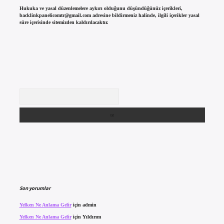
Hukuka ve yasal düzenlemelere aykırı olduğunu düşündüğünüz içerikleri,
backlinkpanelicomtr@gmail.com
adresine bildirmeniz halinde, ilgili içerikler yasal
süre içerisinde sitemizden kaldırılacaktır.
Arama
Son yorumlar
Yelken Ne Anlama Gelir
için
admin
Yelken Ne Anlama Gelir
için
Yıldırım