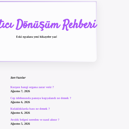
tıcı Dönüşüm Rehberi
Eski eşyalara yeni hikayeler yaz!
Sidebar
betexper güncel giriş
b
Son Yazılar
Kurşun hangi organa zarar verir ?
Ağustos 7, 2026
Cep telefonunda panoya kopyalandı ne demek ?
Ağustos 6, 2026
Kulaklıklarda bass ne demek ?
Ağustos 6, 2026
Avcılık belgesi nereden ve nasıl alınır ?
Ağustos 5, 2026