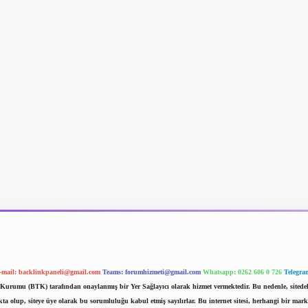
-mail:
backlinkpaneli@gmail.com
Teams:
forumhizmeti@gmail.com
Whatsapp: 0262 606 0 726
Telegra
im Kurumu (BTK) tarafından onaylanmış bir Yer Sağlayıcı olarak hizmet vermektedir. Bu nedenle, sited
 olup, siteye üye olarak bu sorumluluğu kabul etmiş sayılırlar. Bu internet sitesi, herhangi bir mark