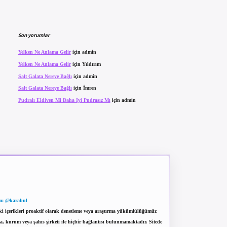
Son yorumlar
Yelken Ne Anlama Gelir
için
admin
Yelken Ne Anlama Gelir
için
Yıldırım
Salt Galata Nereye Bağlı
için
admin
Salt Galata Nereye Bağlı
için
İmren
Pudralı Eldiven Mi Daha Iyi Pudrasız Mı
için
admin
m: @karabul
eki içerikleri proaktif olarak denetleme veya araştırma yükümlülüğümüz
a, kurum veya şahıs şirketi ile hiçbir bağlantısı bulunmamaktadır. Sitede