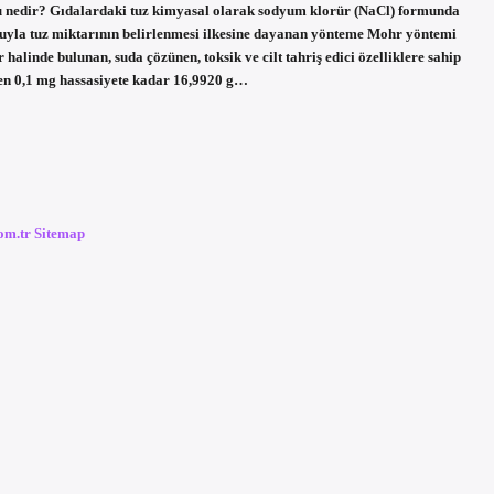
u nedir? Gıdalardaki tuz kimyasal olarak sodyum klorür (NaCl) formunda
oluyla tuz miktarının belirlenmesi ilkesine dayanan yönteme Mohr yöntemi
alinde bulunan, suda çözünen, toksik ve cilt tahriş edici özelliklere sahip
en 0,1 mg hassasiyete kadar 16,9920 g…
com.tr
Sitemap