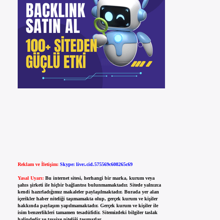
Reklam ve İletişim:
Skype: live:.cid.575569c608265c69
Yasal Uyarı:
Bu internet sitesi, herhangi bir marka, kurum veya
şahıs şirketi ile hiçbir bağlantısı bulunmamaktadır. Sitede yalnızca
kendi hazırladığımız makaleler paylaşılmaktadır. Burada yer alan
içerikler haber niteliği taşımamakta olup, gerçek kurum ve kişiler
hakkında paylaşım yapılmamaktadır. Gerçek kurum ve kişiler ile
isim benzerlikleri tamamen tesadüfidir. Sitemizdeki bilgiler taslak
halindedir ve tavsiye niteliği taşımazlar.