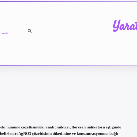
Yara
ımızda
eki numune çözeltisindeki analit miktarı, floresan indikatörü eşliğinde
 belirlenir; AgNO3 çözeltisinin tüketimine ve konsantrasyonuna bağlı