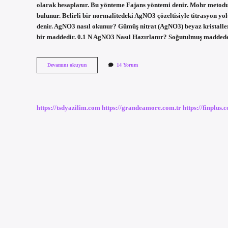
olarak hesaplanır. Bu yönteme Fajans yöntemi denir. Mohr metod
bulunur. Belirli bir normalitedeki AgNO3 çözeltisiyle titrasyon y
denir. AgNO3 nasıl okunur? Gümüş nitrat (AgNO3) beyaz kristaller h
bir maddedir. 0.1 N AgNO3 Nasıl Hazırlanır? Soğutulmuş madded
Fajans
Devamını okuyun
14 Yorum
Metodu
Nedir
https://tsdyazilim.com
https://grandeamore.com.tr
https://finplus.