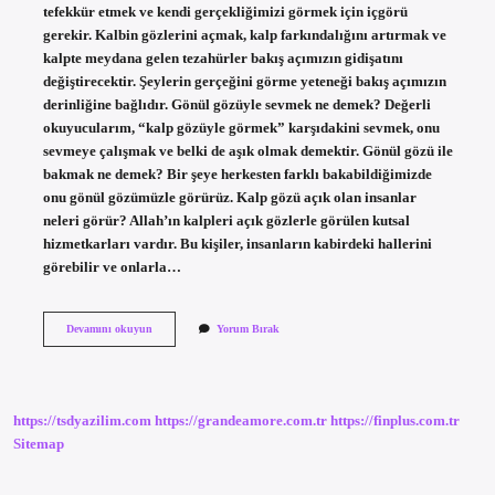
tefekkür etmek ve kendi gerçekliğimizi görmek için içgörü
gerekir. Kalbin gözlerini açmak, kalp farkındalığını artırmak ve
kalpte meydana gelen tezahürler bakış açımızın gidişatını
değiştirecektir. Şeylerin gerçeğini görme yeteneği bakış açımızın
derinliğine bağlıdır. Gönül gözüyle sevmek ne demek? Değerli
okuyucularım, “kalp gözüyle görmek” karşıdakini sevmek, onu
sevmeye çalışmak ve belki de aşık olmak demektir. Gönül gözü ile
bakmak ne demek? Bir şeye herkesten farklı bakabildiğimizde
onu gönül gözümüzle görürüz. Kalp gözü açık olan insanlar
neleri görür? Allah’ın kalpleri açık gözlerle görülen kutsal
hizmetkarları vardır. Bu kişiler, insanların kabirdeki hallerini
görebilir ve onlarla…
Gönül
Devamını okuyun
Yorum Bırak
Gözü
Ne
Anlama
Gelir
https://tsdyazilim.com
https://grandeamore.com.tr
https://finplus.com.tr
Sitemap