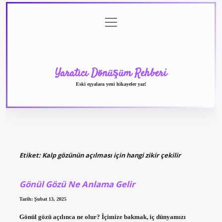
menüyü
Anasayfa
Gizlilik
Yasal
Hakkımızda
aç
Politikası
Uyarı
Yaratıcı Dönüşüm Rehberi
Eski eşyalara yeni hikayeler yaz!
Etiket:
Kalp gözünün açılması için hangi zikir çekilir
Gönül Gözü Ne Anlama Gelir
Tarih: Şubat 13, 2025
Gönül gözü açılınca ne olur? İçimize bakmak, iç dünyamızı