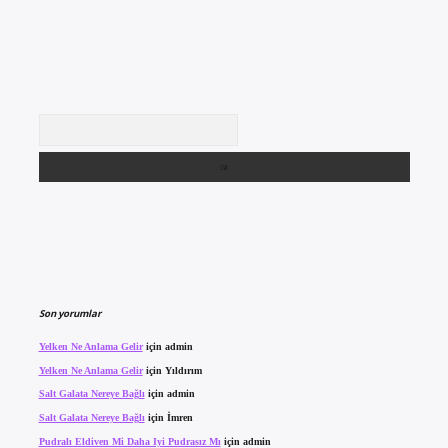
Arama
Son yorumlar
Yelken Ne Anlama Gelir
için
admin
Yelken Ne Anlama Gelir
için
Yıldırım
Salt Galata Nereye Bağlı
için
admin
Salt Galata Nereye Bağlı
için
İmren
Pudralı Eldiven Mi Daha Iyi Pudrasız Mı
için
admin