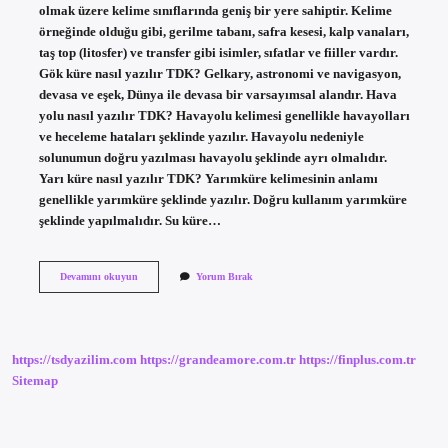
olmak üzere kelime sınıflarında geniş bir yere sahiptir. Kelime
örneğinde olduğu gibi, gerilme tabanı, safra kesesi, kalp vanaları,
taş top (litosfer) ve transfer gibi isimler, sıfatlar ve fiiller vardır.
Gök küre nasıl yazılır TDK? Gelkary, astronomi ve navigasyon,
devasa ve eşek, Dünya ile devasa bir varsayımsal alandır. Hava
yolu nasıl yazılır TDK? Havayolu kelimesi genellikle havayolları
ve heceleme hataları şeklinde yazılır. Havayolu nedeniyle
solunumun doğru yazılması havayolu şeklinde ayrı olmalıdır.
Yarı küre nasıl yazılır TDK? Yarımküre kelimesinin anlamı
genellikle yarımküre şeklinde yazılır. Doğru kullanım yarımküre
şeklinde yapılmalıdır. Su küre…
Hava
Devamını okuyun
Yorum Bırak
Küre
Nasıl
Yazılır
Tdk
https://tsdyazilim.com
https://grandeamore.com.tr
https://finplus.com.tr
Sitemap