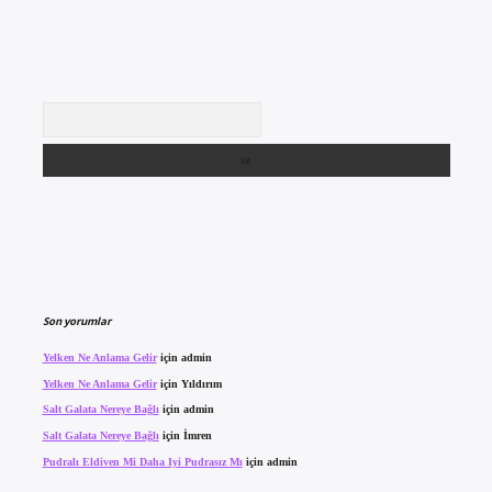
Arama
Son yorumlar
Yelken Ne Anlama Gelir
için
admin
Yelken Ne Anlama Gelir
için
Yıldırım
Salt Galata Nereye Bağlı
için
admin
Salt Galata Nereye Bağlı
için
İmren
Pudralı Eldiven Mi Daha Iyi Pudrasız Mı
için
admin