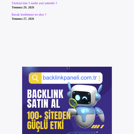
Türkiye’nin 5 tarihi yeri nelerdir ?
Temmuz 29, 2026
Bacak kesilmezse ne olur ?
Temmuz 27, 2026