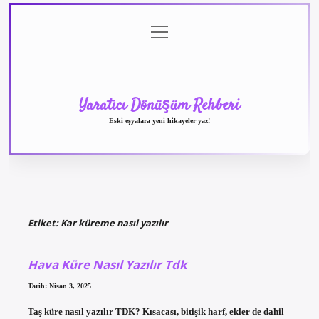
menüyü
Anasayfa
Gizlilik
Yasal
Hakkımızda
aç
Politikası
Uyarı
Yaratıcı Dönüşüm Rehberi
Eski eşyalara yeni hikayeler yaz!
Etiket:
Kar küreme nasıl yazılır
Hava Küre Nasıl Yazılır Tdk
Tarih: Nisan 3, 2025
Taş küre nasıl yazılır TDK? Kısacası, bitişik harf, ekler de dahil