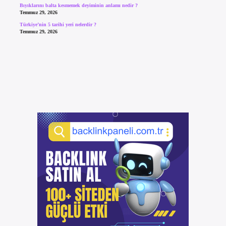
Bıyıklarını balta kesmemek deyiminin anlamı nedir ?
Temmuz 29, 2026
Türkiye’nin 5 tarihi yeri nelerdir ?
Temmuz 29, 2026