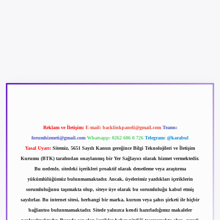
betexper güncel giriş
betexpergir.net
Reklam ve İletişim:
E-mail:
backlinkpaneli@gmail.com
Teams:
forumhizmeti@gmail.com
Whatsapp: 0262 606 0 726
Telegram: @karabul
Yasal Uyarı:
Sitemiz, 5651 Sayılı Kanun gereğince Bilgi Teknolojileri ve İletişim
Kurumu (BTK) tarafından onaylanmış bir Yer Sağlayıcı olarak hizmet vermektedir.
Bu nedenle, sitedeki içerikleri proaktif olarak denetleme veya araştırma
yükümlülüğümüz bulunmamaktadır. Ancak, üyelerimiz yazdıkları içeriklerin
sorumluluğunu taşımakta olup, siteye üye olarak bu sorumluluğu kabul etmiş
sayılırlar. Bu internet sitesi, herhangi bir marka, kurum veya şahıs şirketi ile hiçbir
bağlantısı bulunmamaktadır. Sitede yalnızca kendi hazırladığımız makaleler