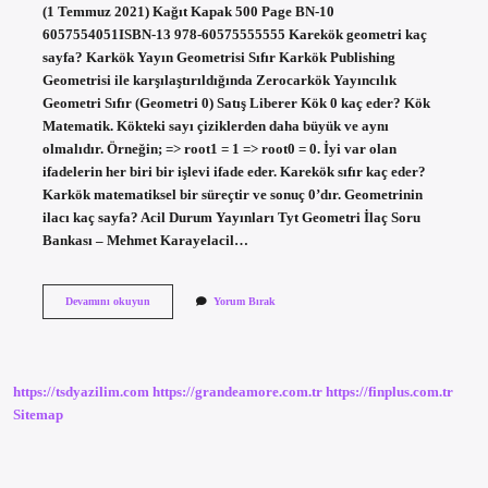
(1 Temmuz 2021) Kağıt Kapak 500 Page BN-10
6057554051ISBN-13 978-60575555555 Karekök geometri kaç
sayfa? Karkök Yayın Geometrisi Sıfır Karkök Publishing
Geometrisi ile karşılaştırıldığında Zerocarkök Yayıncılık
Geometri Sıfır (Geometri 0) Satış Liberer Kök 0 kaç eder? Kök
Matematik. Kökteki sayı çiziklerden daha büyük ve aynı
olmalıdır. Örneğin; => root1 = 1 => root0 = 0. İyi var olan
ifadelerin her biri bir işlevi ifade eder. Karekök sıfır kaç eder?
Karkök matematiksel bir süreçtir ve sonuç 0’dır. Geometrinin
ilacı kaç sayfa? Acil Durum Yayınları Tyt Geometri İlaç Soru
Bankası – Mehmet Karayelacil…
Karekök
Devamını okuyun
Yorum Bırak
Trigonometri
0
Kaç
Sayfa
https://tsdyazilim.com
https://grandeamore.com.tr
https://finplus.com.tr
Sitemap