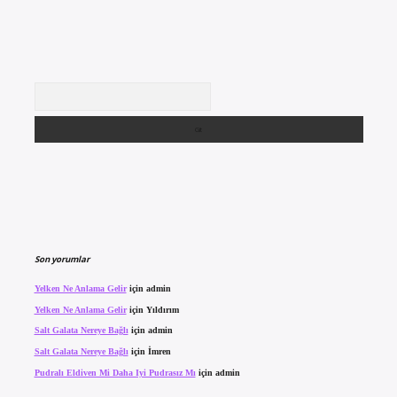
Arama
Son yorumlar
Yelken Ne Anlama Gelir
için
admin
Yelken Ne Anlama Gelir
için
Yıldırım
Salt Galata Nereye Bağlı
için
admin
Salt Galata Nereye Bağlı
için
İmren
Pudralı Eldiven Mi Daha Iyi Pudrasız Mı
için
admin