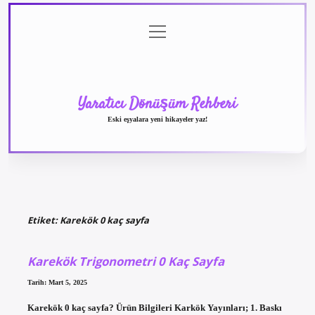
menüyü
Anasayfa
Gizlilik
Yasal
Hakkımızda
aç
Politikası
Uyarı
Yaratıcı Dönüşüm Rehberi
Eski eşyalara yeni hikayeler yaz!
Etiket:
Karekök 0 kaç sayfa
Karekök Trigonometri 0 Kaç Sayfa
Tarih: Mart 5, 2025
Karekök 0 kaç sayfa? Ürün Bilgileri Karkök Yayınları; 1. Baskı