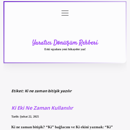
menüyü
Anasayfa
Gizlilik
Yasal
Hakkımızda
aç
Politikası
Uyarı
Yaratıcı Dönüşüm Rehberi
Eski eşyalara yeni hikayeler yaz!
Etiket:
Ki ne zaman bitişik yazılır
Ki Eki Ne Zaman Kullanılır
Tarih: Şubat 22, 2025
Ki ne zaman bitişik? “Ki” bağlacını ve Ki ekini yazmak: “Ki”