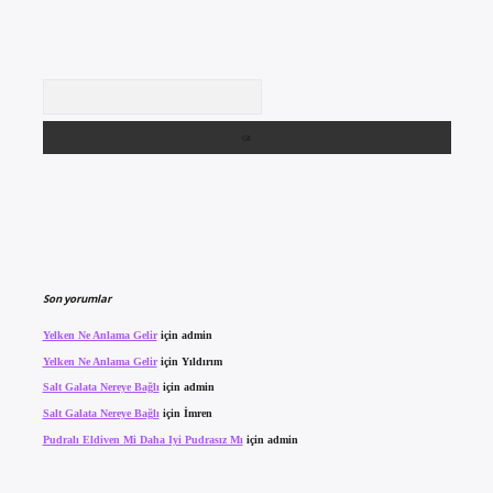
Arama
Son yorumlar
Yelken Ne Anlama Gelir
için
admin
Yelken Ne Anlama Gelir
için
Yıldırım
Salt Galata Nereye Bağlı
için
admin
Salt Galata Nereye Bağlı
için
İmren
Pudralı Eldiven Mi Daha Iyi Pudrasız Mı
için
admin