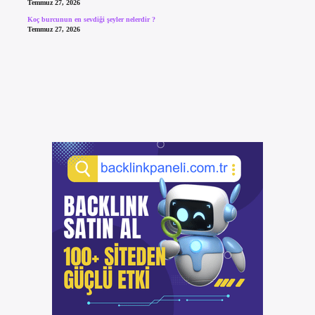
Temmuz 27, 2026
Koç burcunun en sevdiği şeyler nelerdir ?
Temmuz 27, 2026