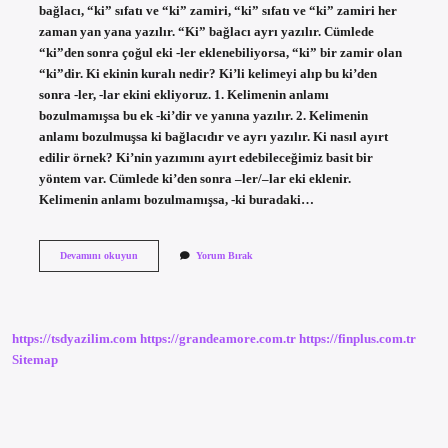
bağlacı, “ki” sıfatı ve “ki” zamiri, “ki” sıfatı ve “ki” zamiri her
zaman yan yana yazılır. “Ki” bağlacı ayrı yazılır. Cümlede
“ki”den sonra çoğul eki -ler eklenebiliyorsa, “ki” bir zamir olan
“ki”dir. Ki ekinin kuralı nedir? Ki’li kelimeyi alıp bu ki’den
sonra -ler, -lar ekini ekliyoruz. 1. Kelimenin anlamı
bozulmamışsa bu ek -ki’dir ve yanına yazılır. 2. Kelimenin
anlamı bozulmuşsa ki bağlacıdır ve ayrı yazılır. Ki nasıl ayırt
edilir örnek? Ki’nin yazımını ayırt edebileceğimiz basit bir
yöntem var. Cümlede ki’den sonra –ler/–lar eki eklenir.
Kelimenin anlamı bozulmamışsa, -ki buradaki…
Ki
Devamını okuyun
Yorum Bırak
Eki
Ne
Zaman
Kullanılır
https://tsdyazilim.com
https://grandeamore.com.tr
https://finplus.com.tr
Sitemap