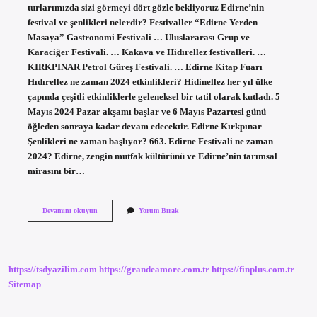
turlarımızda sizi görmeyi dört gözle bekliyoruz Edirne’nin
festival ve şenlikleri nelerdir? Festivaller “Edirne Yerden
Masaya” Gastronomi Festivali … Uluslararası Grup ve
Karaciğer Festivali. … Kakava ve Hidırellez festivalleri. …
KIRKPINAR Petrol Güreş Festivali. … Edirne Kitap Fuarı
Hıdırellez ne zaman 2024 etkinlikleri? Hidinellez her yıl ülke
çapında çeşitli etkinliklerle geleneksel bir tatil olarak kutladı. 5
Mayıs 2024 Pazar akşamı başlar ve 6 Mayıs Pazartesi günü
öğleden sonraya kadar devam edecektir. Edirne Kırkpınar
Şenlikleri ne zaman başlıyor? 663. Edirne Festivali ne zaman
2024? Edirne, zengin mutfak kültürünü ve Edirne’nin tarımsal
mirasını bir…
Edirne
Devamını okuyun
Yorum Bırak
Şenlikleri
Ne
Zaman
https://tsdyazilim.com
https://grandeamore.com.tr
https://finplus.com.tr
Sitemap