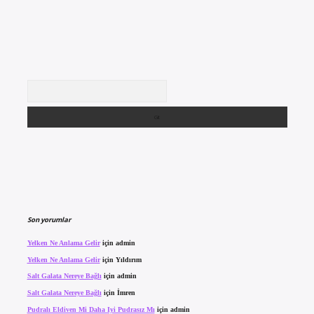
Arama
Son yorumlar
Yelken Ne Anlama Gelir
için
admin
Yelken Ne Anlama Gelir
için
Yıldırım
Salt Galata Nereye Bağlı
için
admin
Salt Galata Nereye Bağlı
için
İmren
Pudralı Eldiven Mi Daha Iyi Pudrasız Mı
için
admin