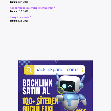
Temmuz 27, 2026
Koç burcunun en sevdiği şeyler nelerdir ?
Temmuz 27, 2026
Kayış li ne demek ?
Temmuz 24, 2026