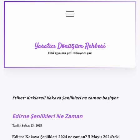
menüyü
Anasayfa
Gizlilik
Yasal
Hakkımızda
aç
Politikası
Uyarı
Yaratıcı Dönüşüm Rehberi
Eski eşyalara yeni hikayeler yaz!
Etiket:
Kırklareli Kakava Şenlikleri ne zaman başlıyor
Edirne Şenlikleri Ne Zaman
Tarih: Şubat 23, 2025
Edirne Kakava Şenlikleri 2024 ne zaman? 5 Mayıs 2024’teki