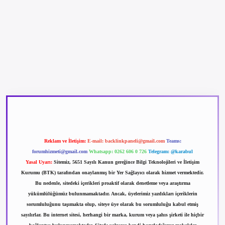
betexper güncel giriş
betexpergir.net
Reklam ve İletişim:
E-mail:
backlinkpaneli@gmail.com
Teams:
forumhizmeti@gmail.com
Whatsapp: 0262 606 0 726
Telegram: @karabul
Yasal Uyarı:
Sitemiz, 5651 Sayılı Kanun gereğince Bilgi Teknolojileri ve İletişim
Kurumu (BTK) tarafından onaylanmış bir Yer Sağlayıcı olarak hizmet vermektedir.
Bu nedenle, sitedeki içerikleri proaktif olarak denetleme veya araştırma
yükümlülüğümüz bulunmamaktadır. Ancak, üyelerimiz yazdıkları içeriklerin
sorumluluğunu taşımakta olup, siteye üye olarak bu sorumluluğu kabul etmiş
sayılırlar. Bu internet sitesi, herhangi bir marka, kurum veya şahıs şirketi ile hiçbir