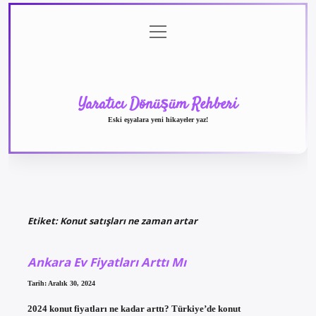
menüyü
Anasayfa
Gizlilik
Yasal
Hakkımızda
aç
Politikası
Uyarı
Yaratıcı Dönüşüm Rehberi
Eski eşyalara yeni hikayeler yaz!
Etiket:
Konut satışları ne zaman artar
Ankara Ev Fiyatları Arttı Mı
Tarih: Aralık 30, 2024
2024 konut fiyatları ne kadar arttı? Türkiye’de konut