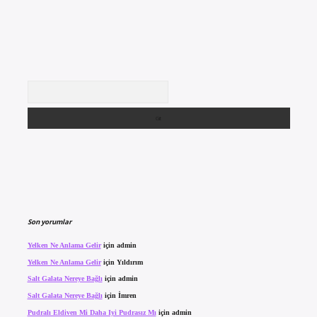
Arama
Son yorumlar
Yelken Ne Anlama Gelir
için
admin
Yelken Ne Anlama Gelir
için
Yıldırım
Salt Galata Nereye Bağlı
için
admin
Salt Galata Nereye Bağlı
için
İmren
Pudralı Eldiven Mi Daha Iyi Pudrasız Mı
için
admin