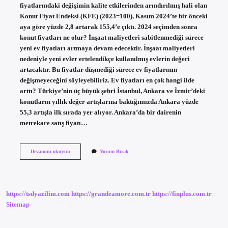
fiyatlarındaki değişimin kalite etkilerinden arındırılmış hali olan
Konut Fiyat Endeksi (KFE) (2023=100), Kasım 2024’te bir önceki
aya göre yüzde 2,8 artarak 155,4’e çıktı. 2024 seçimden sonra
konut fiyatları ne olur? İnşaat maliyetleri sabitlenmediği sürece
yeni ev fiyatları artmaya devam edecektir. İnşaat maliyetleri
nedeniyle yeni evler ertelendikçe kullanılmış evlerin değeri
artacaktır. Bu fiyatlar düşmediği sürece ev fiyatlarının
değişmeyeceğini söyleyebiliriz. Ev fiyatları en çok hangi ilde
arttı? Türkiye’nin üç büyük şehri İstanbul, Ankara ve İzmir’deki
konutların yıllık değer artışlarına baktığımızda Ankara yüzde
55,3 artışla ilk sırada yer alıyor. Ankara’da bir dairenin
metrekare satış fiyatı…
Ankara
Devamını okuyun
Yorum Bırak
Ev
Fiyatları
Arttı
Mı
https://tsdyazilim.com
https://grandeamore.com.tr
https://finplus.com.tr
Sitemap