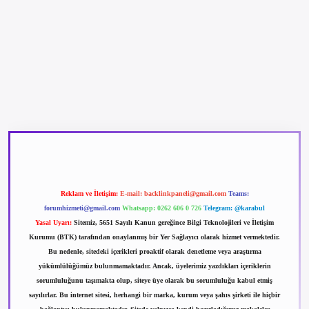
betexper güncel giriş
betexpergir.net
Reklam ve İletişim:
E-mail:
backlinkpaneli@gmail.com
Teams:
forumhizmeti@gmail.com
Whatsapp: 0262 606 0 726
Telegram: @karabul
Yasal Uyarı:
Sitemiz, 5651 Sayılı Kanun gereğince Bilgi Teknolojileri ve İletişim
Kurumu (BTK) tarafından onaylanmış bir Yer Sağlayıcı olarak hizmet vermektedir.
Bu nedenle, sitedeki içerikleri proaktif olarak denetleme veya araştırma
yükümlülüğümüz bulunmamaktadır. Ancak, üyelerimiz yazdıkları içeriklerin
sorumluluğunu taşımakta olup, siteye üye olarak bu sorumluluğu kabul etmiş
sayılırlar. Bu internet sitesi, herhangi bir marka, kurum veya şahıs şirketi ile hiçbir