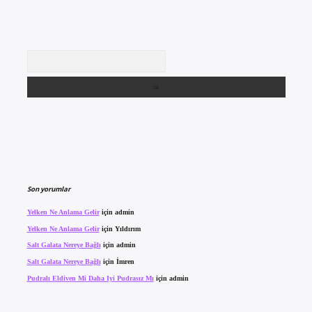
Arama
Son yorumlar
Yelken Ne Anlama Gelir
için
admin
Yelken Ne Anlama Gelir
için
Yıldırım
Salt Galata Nereye Bağlı
için
admin
Salt Galata Nereye Bağlı
için
İmren
Pudralı Eldiven Mi Daha Iyi Pudrasız Mı
için
admin