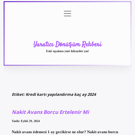
menüyü
Anasayfa
Gizlilik
Yasal
Hakkımızda
aç
Politikası
Uyarı
Yaratıcı Dönüşüm Rehberi
Eski eşyalara yeni hikayeler yaz!
Etiket:
Kredi kartı yapılandırma kaç ay 2024
Nakit Avans Borcu Ertelenir Mi
Tarih: Eylül 29, 2024
Nakit avans ödemesi 1 ay gecikirse ne olur? Nakit avans borcu