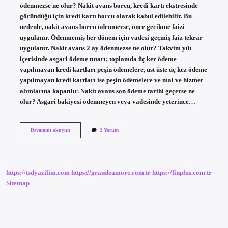
ödenmezse ne olur? Nakit avans borcu, kredi kartı ekstresinde
göründüğü için kredi kartı borcu olarak kabul edilebilir. Bu
nedenle, nakit avans borcu ödenmezse, önce gecikme faizi
uygulanır. Ödenmemiş her dönem için vadesi geçmiş faiz tekrar
uygulanır. Nakit avans 2 ay ödenmezse ne olur? Takvim yılı
içerisinde asgari ödeme tutarı; toplamda üç kez ödeme
yapılmayan kredi kartları peşin ödemelere, üst üste üç kez ödeme
yapılmayan kredi kartları ise peşin ödemelere ve mal ve hizmet
alımlarına kapatılır. Nakit avans son ödeme tarihi geçerse ne
olur? Asgari bakiyesi ödenmeyen veya vadesinde yeterince…
Nakit
Devamını okuyun
2 Yorum
Avans
Borcu
Ertelenir
Mi
https://tsdyazilim.com
https://grandeamore.com.tr
https://finplus.com.tr
Sitemap