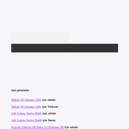
Arama
Son yorumlar
Yelken Ne Anlama Gelir
için
admin
Yelken Ne Anlama Gelir
için
Yıldırım
Salt Galata Nereye Bağlı
için
admin
Salt Galata Nereye Bağlı
için
İmren
Pudralı Eldiven Mi Daha Iyi Pudrasız Mı
için
admin