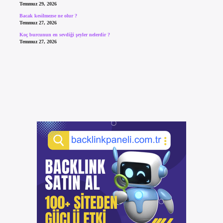
Temmuz 29, 2026
Bacak kesilmezse ne olur ?
Temmuz 27, 2026
Koç burcunun en sevdiği şeyler nelerdir ?
Temmuz 27, 2026