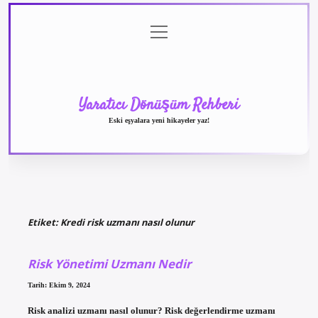
menüyü
Anasayfa
Gizlilik
Yasal
Hakkımızda
aç
Politikası
Uyarı
Yaratıcı Dönüşüm Rehberi
Eski eşyalara yeni hikayeler yaz!
Etiket:
Kredi risk uzmanı nasıl olunur
Risk Yönetimi Uzmanı Nedir
Tarih: Ekim 9, 2024
Risk analizi uzmanı nasıl olunur? Risk değerlendirme uzmanı