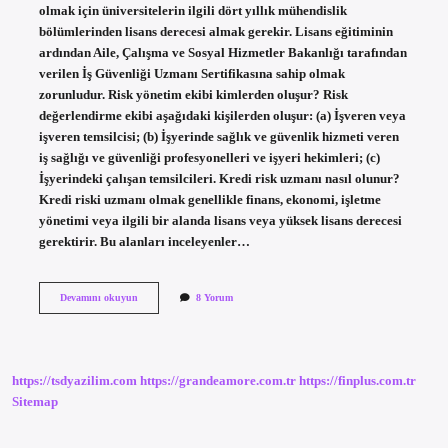
olmak için üniversitelerin ilgili dört yıllık mühendislik
bölümlerinden lisans derecesi almak gerekir. Lisans eğitiminin
ardından Aile, Çalışma ve Sosyal Hizmetler Bakanlığı tarafından
verilen İş Güvenliği Uzmanı Sertifikasına sahip olmak
zorunludur. Risk yönetim ekibi kimlerden oluşur? Risk
değerlendirme ekibi aşağıdaki kişilerden oluşur: (a) İşveren veya
işveren temsilcisi; (b) İşyerinde sağlık ve güvenlik hizmeti veren
iş sağlığı ve güvenliği profesyonelleri ve işyeri hekimleri; (c)
İşyerindeki çalışan temsilcileri. Kredi risk uzmanı nasıl olunur?
Kredi riski uzmanı olmak genellikle finans, ekonomi, işletme
yönetimi veya ilgili bir alanda lisans veya yüksek lisans derecesi
gerektirir. Bu alanları inceleyenler…
Risk
Devamını okuyun
8 Yorum
Yönetimi
Uzmanı
Nedir
https://tsdyazilim.com
https://grandeamore.com.tr
https://finplus.com.tr
Sitemap