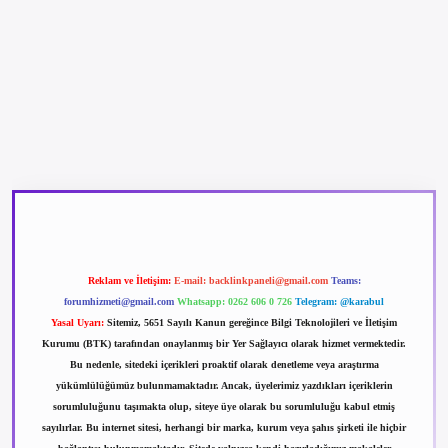
betexper güncel giriş
betexpergir.net
Reklam ve İletişim:
E-mail:
backlinkpaneli@gmail.com
Teams:
forumhizmeti@gmail.com
Whatsapp: 0262 606 0 726
Telegram: @karabul
Yasal Uyarı:
Sitemiz, 5651 Sayılı Kanun gereğince Bilgi Teknolojileri ve İletişim
Kurumu (BTK) tarafından onaylanmış bir Yer Sağlayıcı olarak hizmet vermektedir.
Bu nedenle, sitedeki içerikleri proaktif olarak denetleme veya araştırma
yükümlülüğümüz bulunmamaktadır. Ancak, üyelerimiz yazdıkları içeriklerin
sorumluluğunu taşımakta olup, siteye üye olarak bu sorumluluğu kabul etmiş
sayılırlar. Bu internet sitesi, herhangi bir marka, kurum veya şahıs şirketi ile hiçbir