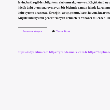
Ieyin, bakla-gil-Ier, bilgi-ken, ekşi-mtırak, yur-yor. Küçük ünl
küçük ünlü uyumuna uymayan bir biçimde zaman içinde korunmuştur
ünlü uyumu aranmaz. Örneğin; avuç, çamur, kase, kavun, kızart
Küçük ünlü uyumu gerektirmeyen kelimeler: Yabancı dillerden 
Ünlü
Devamını okuyun
Yorum Bırak
Uyumu
Aranmaz
Ne
Demek
https://tsdyazilim.com
https://grandeamore.com.tr
https://finplus.