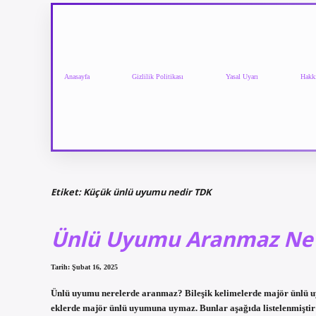
Anasayfa
Gizlilik Politikası
Yasal Uyarı
Hakk
Etiket:
Küçük ünlü uyumu nedir TDK
Ünlü Uyumu Aranmaz Ne
Tarih: Şubat 16, 2025
Ünlü uyumu nerelerde aranmaz? Bileşik kelimelerde majör ünlü uy
eklerde majör ünlü uyumuna uymaz. Bunlar aşağıda listelenmiştir: 