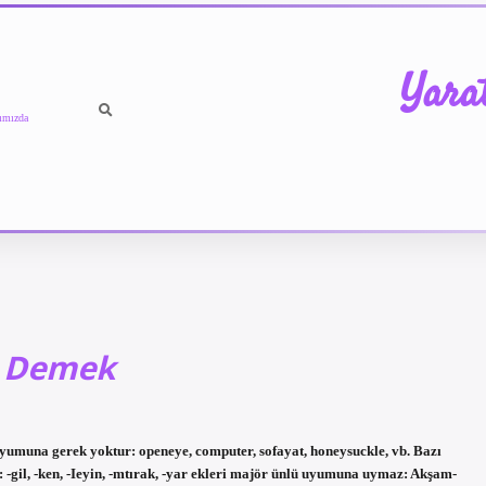
Yara
ımızda
 Demek
umuna gerek yoktur: openeye, computer, sofayat, honeysuckle, vb. Bazı
-gil, -ken, -Ieyin, -mtırak, -yar ekleri majör ünlü uyumuna uymaz: Akşam-