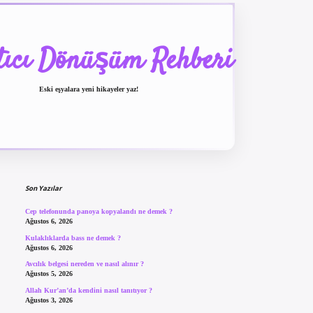
tıcı Dönüşüm Rehberi
Eski eşyalara yeni hikayeler yaz!
Sidebar
betexper güncel giriş
be
Son Yazılar
Cep telefonunda panoya kopyalandı ne demek ?
Ağustos 6, 2026
Kulaklıklarda bass ne demek ?
Ağustos 6, 2026
Avcılık belgesi nereden ve nasıl alınır ?
Ağustos 5, 2026
Allah Kur’an’da kendini nasıl tanıtıyor ?
Ağustos 3, 2026