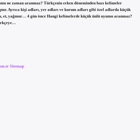
ü uyumu ne zaman aranmaz? Türkçenin erken döneminden bazı kelimeler
. Ayrıca kişi adları, yer adları ve kurum adları gibi özel adlarda küçük
ma, et, yağmur… 4 gün önce Hangi kelimelerde küçük ünlü uyumu aranmaz?
Türkçeye…
com.tr
Sitemap