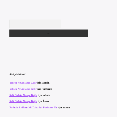
Arama
Son yorumlar
Yelken Ne Anlama Gelir
için
admin
Yelken Ne Anlama Gelir
için
Yıldırım
Salt Galata Nereye Bağlı
için
admin
Salt Galata Nereye Bağlı
için
İmren
Pudralı Eldiven Mi Daha Iyi Pudrasız Mı
için
admin