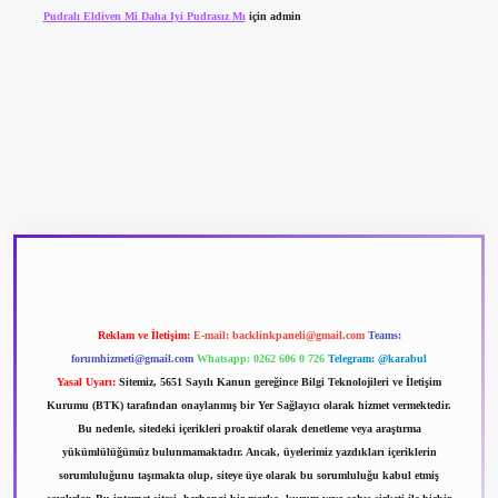
Pudralı Eldiven Mi Daha Iyi Pudrasız Mı
için
admin
betexper güncel giriş
betexpergir.net
Reklam ve İletişim:
E-mail:
backlinkpaneli@gmail.com
Teams:
forumhizmeti@gmail.com
Whatsapp: 0262 606 0 726
Telegram: @karabul
Yasal Uyarı:
Sitemiz, 5651 Sayılı Kanun gereğince Bilgi Teknolojileri ve İletişim
Kurumu (BTK) tarafından onaylanmış bir Yer Sağlayıcı olarak hizmet vermektedir.
Bu nedenle, sitedeki içerikleri proaktif olarak denetleme veya araştırma
yükümlülüğümüz bulunmamaktadır. Ancak, üyelerimiz yazdıkları içeriklerin
sorumluluğunu taşımakta olup, siteye üye olarak bu sorumluluğu kabul etmiş