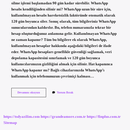
silme işlemi başlamadan 90 gün kadar sürebilir. WhatsApp
hesabı kendiliğinden silinir mi? WhatsApp uzun bir süre için,
kullanılmayan hesabı hareketsizlik faktöründe otomatik olarak
120 gün boyunca siler. Sonuç olarak, tüm bilgileriniz WhatsApp
sunucularından kaldırılır. Bu, telefon numaranızla tekrar bir
hesap oluşturduğunuz anlamına gelir. Kullanılmayan WhatsApp
ne zaman kapanır? Tüm bu bilgilere ek olarak WhatsApp,
kullanılmayan hesaplar hakkında aşağıdaki bilgileri de ifade
eder. WhatsApp hesapları genellikle güvenliği sağlamak, veri
depolama kapasitesini sınırlamak ve 120 gün boyunca
kullanıcılarımızın gizliliğini almak için silinir. Hat kapanınca
WhatsApp kapanır mı? Bağlı cihazlarınızda WhatsApp’ı
kullanmak için telefonunuzun çevrimiçi kalması…
Whatsapp
Devamını okuyun
Yorum Bırak
Uzun
Süre
Kullanılmazsa
Ne
Olur
https://tsdyazilim.com
https://grandeamore.com.tr
https://finplus.com.tr
Sitemap