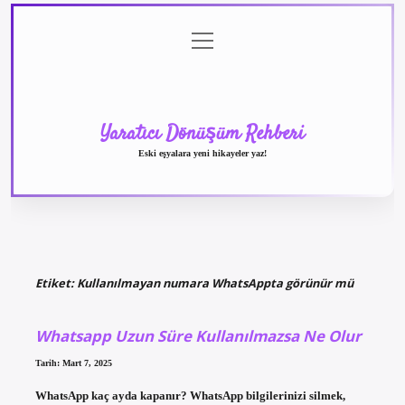
menüyü
Anasayfa
Gizlilik
Yasal
Hakkımızda
aç
Politikası
Uyarı
Yaratıcı Dönüşüm Rehberi
Eski eşyalara yeni hikayeler yaz!
Etiket:
Kullanılmayan numara WhatsAppta görünür mü
Whatsapp Uzun Süre Kullanılmazsa Ne Olur
Tarih: Mart 7, 2025
WhatsApp kaç ayda kapanır? WhatsApp bilgilerinizi silmek,