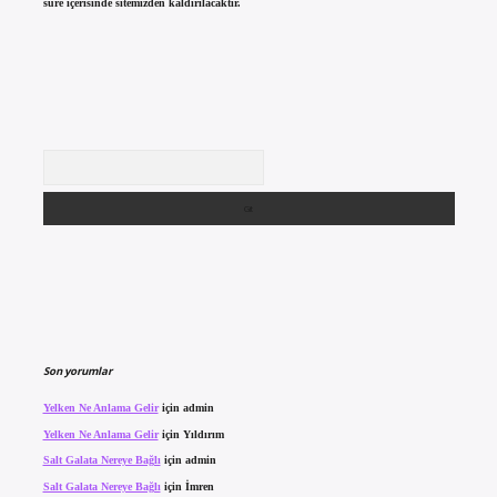
süre içerisinde sitemizden kaldırılacaktır.
Arama
Son yorumlar
Yelken Ne Anlama Gelir
için
admin
Yelken Ne Anlama Gelir
için
Yıldırım
Salt Galata Nereye Bağlı
için
admin
Salt Galata Nereye Bağlı
için
İmren