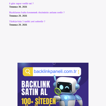
6 gün rapor verilir mi ?
Temmuz 30, 2026
Bıyıklarını balta kesmemek deyiminin anlamı nedir ?
Temmuz 29, 2026
Türkiye’nin 5 tarihi yeri nelerdir ?
Temmuz 29, 2026