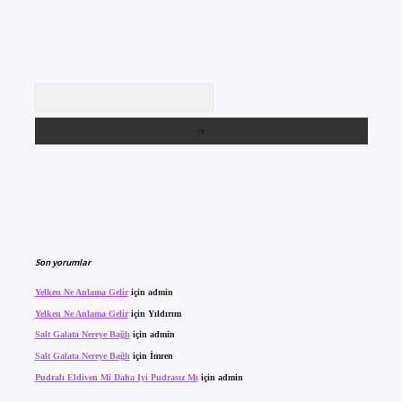
Arama
Son yorumlar
Yelken Ne Anlama Gelir
için
admin
Yelken Ne Anlama Gelir
için
Yıldırım
Salt Galata Nereye Bağlı
için
admin
Salt Galata Nereye Bağlı
için
İmren
Pudralı Eldiven Mi Daha Iyi Pudrasız Mı
için
admin