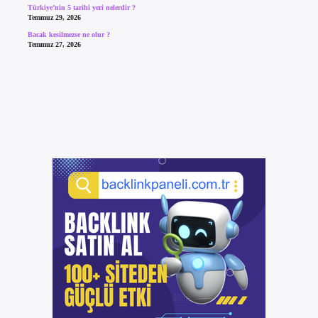
Türkiye’nin 5 tarihi yeri nelerdir ?
Temmuz 29, 2026
Bacak kesilmezse ne olur ?
Temmuz 27, 2026