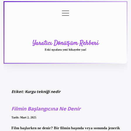
menüyü
Anasayfa
Gizlilik
Yasal
Hakkımızda
aç
Politikası
Uyarı
Yaratıcı Dönüşüm Rehberi
Eski eşyalara yeni hikayeler yaz!
Etiket:
Kurgu tekniği nedir
Filmin Başlangıcına Ne Denir
Tarih: Mart 2, 2025
Film başlarken ne denir? Bir filmin başında veya sonunda jenerik