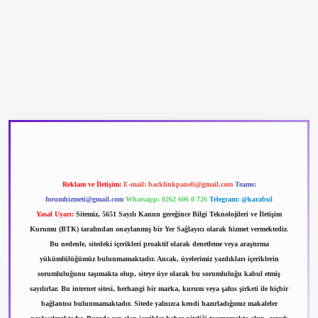
betexper güncel giriş
betexpergir.net
Reklam ve İletişim:
E-mail:
backlinkpaneli@gmail.com
Teams:
forumhizmeti@gmail.com
Whatsapp: 0262 606 0 726
Telegram: @karabul
Yasal Uyarı:
Sitemiz, 5651 Sayılı Kanun gereğince Bilgi Teknolojileri ve İletişim
Kurumu (BTK) tarafından onaylanmış bir Yer Sağlayıcı olarak hizmet vermektedir.
Bu nedenle, sitedeki içerikleri proaktif olarak denetleme veya araştırma
yükümlülüğümüz bulunmamaktadır. Ancak, üyelerimiz yazdıkları içeriklerin
sorumluluğunu taşımakta olup, siteye üye olarak bu sorumluluğu kabul etmiş
sayılırlar. Bu internet sitesi, herhangi bir marka, kurum veya şahıs şirketi ile hiçbir
bağlantısı bulunmamaktadır. Sitede yalnızca kendi hazırladığımız makaleler