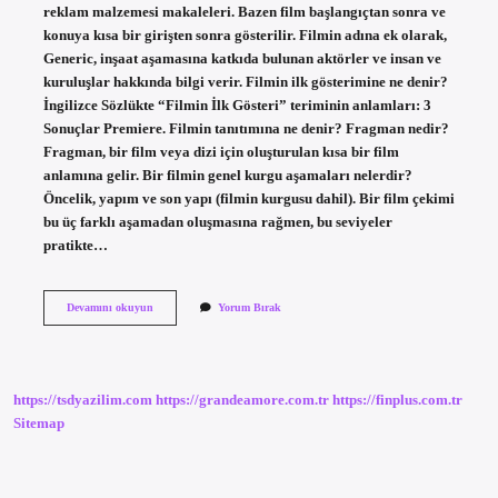
reklam malzemesi makaleleri. Bazen film başlangıçtan sonra ve
konuya kısa bir girişten sonra gösterilir. Filmin adına ek olarak,
Generic, inşaat aşamasına katkıda bulunan aktörler ve insan ve
kuruluşlar hakkında bilgi verir. Filmin ilk gösterimine ne denir?
İngilizce Sözlükte “Filmin İlk Gösteri” teriminin anlamları: 3
Sonuçlar Premiere. Filmin tanıtımına ne denir? Fragman nedir?
Fragman, bir film veya dizi için oluşturulan kısa bir film
anlamına gelir. Bir filmin genel kurgu aşamaları nelerdir?
Öncelik, yapım ve son yapı (filmin kurgusu dahil). Bir film çekimi
bu üç farklı aşamadan oluşmasına rağmen, bu seviyeler
pratikte…
Filmin
Devamını okuyun
Yorum Bırak
Başlangıcına
Ne
Denir
https://tsdyazilim.com
https://grandeamore.com.tr
https://finplus.com.tr
Sitemap