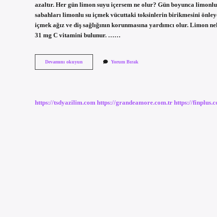
azaltır. Her gün limon suyu içersem ne olur? Gün boyunca limonlu s
sabahları limonlu su içmek vücuttaki toksinlerin birikmesini önley
içmek ağız ve diş sağlığının korunmasına yardımcı olur. Limon nele
31 mg C vitamini bulunur. ……
Limon
Devamını okuyun
Yorum Bırak
Suyu
Neye
Iyi
Gelir
https://tsdyazilim.com
https://grandeamore.com.tr
https://finplus.