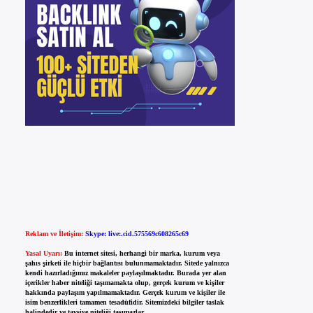
Reklam ve İletişim:
Skype: live:.cid.575569c608265c69
Yasal Uyarı:
Bu internet sitesi, herhangi bir marka, kurum veya
şahıs şirketi ile hiçbir bağlantısı bulunmamaktadır. Sitede yalnızca
kendi hazırladığımız makaleler paylaşılmaktadır. Burada yer alan
içerikler haber niteliği taşımamakta olup, gerçek kurum ve kişiler
hakkında paylaşım yapılmamaktadır. Gerçek kurum ve kişiler ile
isim benzerlikleri tamamen tesadüfidir. Sitemizdeki bilgiler taslak
halindedir ve tavsiye niteliği taşımazlar.