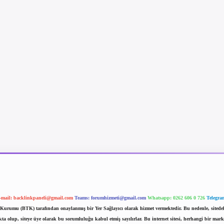
-mail:
backlinkpaneli@gmail.com
Teams:
forumhizmeti@gmail.com
Whatsapp: 0262 606 0 726
Telegra
im Kurumu (BTK) tarafından onaylanmış bir Yer Sağlayıcı olarak hizmet vermektedir. Bu nedenle, sited
 olup, siteye üye olarak bu sorumluluğu kabul etmiş sayılırlar. Bu internet sitesi, herhangi bir mark