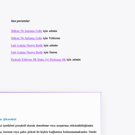
Son yorumlar
Yelken Ne Anlama Gelir
için
admin
Yelken Ne Anlama Gelir
için
Yıldırım
Salt Galata Nereye Bağlı
için
admin
Salt Galata Nereye Bağlı
için
İmren
Pudralı Eldiven Mi Daha Iyi Pudrasız Mı
için
admin
m: @karabul
eki içerikleri proaktif olarak denetleme veya araştırma yükümlülüğümüz
a, kurum veya şahıs şirketi ile hiçbir bağlantısı bulunmamaktadır. Sitede