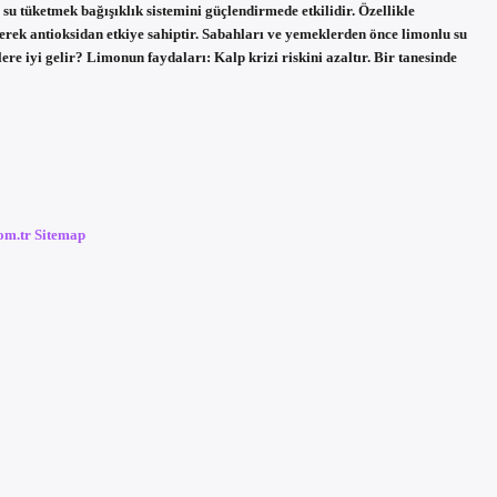
u tüketmek bağışıklık sistemini güçlendirmede etkilidir. Özellikle
erek antioksidan etkiye sahiptir. Sabahları ve yemeklerden önce limonlu su
re iyi gelir? Limonun faydaları: Kalp krizi riskini azaltır. Bir tanesinde
com.tr
Sitemap