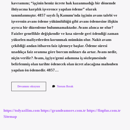
kavramını; “işçinin henüz ücrete hak kazanmadığı bir dönemde
ihtiyacına karşılık işverence yapılan ödeme” olarak
tanımlanmıştır. 4857 sayılı İş Kanunu’nda işçinin avans talebi ve
işverenin avans ödeme yükümlülüğü gibi avans ödemesine ilişkin
ayrıca bir düzenleme bulunmamaktadır. Avans alınca ne olur?
Faizler genellikle değişkendir ve kısa sürede geri ödendiği zaman
yükselen maliyetlerden korunmak mümkün olur. Nakit avans
çekildiği andan itibaren faiz işlemeye başlar. Ödeme süresi
uzadıkça faiz oranına göre borcun miktarı da artar. Avans nedir,
niçin verilir? Avans, işçiye/gemi adamına iş sözleşmesinde
belirlenmiş olan tarihte ödenecek olan ücret alacağına mahsuben
yapılan ön ödemedir. 4857…
Avans
Devamını okuyun
Yorum Bırak
Vermek
Ne
Anlama
Gelir
https://tsdyazilim.com
https://grandeamore.com.tr
https://finplus.com.tr
Sitemap