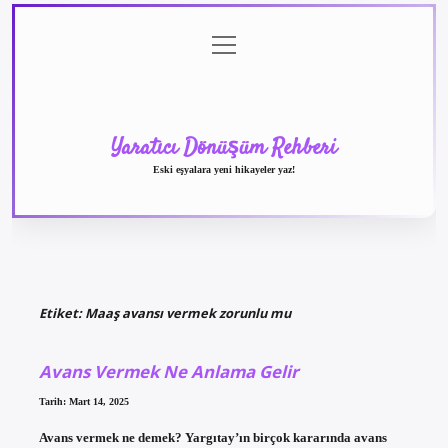
menüyü
Anasayfa
Gizlilik
Yasal
Hakkımızda
aç
Politikası
Uyarı
Yaratıcı Dönüşüm Rehberi
Eski eşyalara yeni hikayeler yaz!
Etiket:
Maaş avansı vermek zorunlu mu
Avans Vermek Ne Anlama Gelir
Tarih: Mart 14, 2025
Avans vermek ne demek? Yargıtay’ın birçok kararında avans