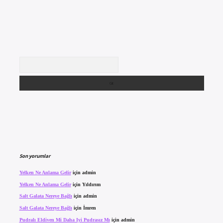
Arama
Son yorumlar
Yelken Ne Anlama Gelir
için
admin
Yelken Ne Anlama Gelir
için
Yıldırım
Salt Galata Nereye Bağlı
için
admin
Salt Galata Nereye Bağlı
için
İmren
Pudralı Eldiven Mi Daha Iyi Pudrasız Mı
için
admin