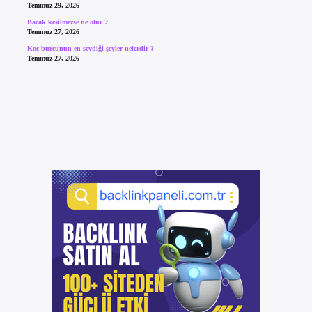
Temmuz 29, 2026
Bacak kesilmezse ne olur ?
Temmuz 27, 2026
Koç burcunun en sevdiği şeyler nelerdir ?
Temmuz 27, 2026