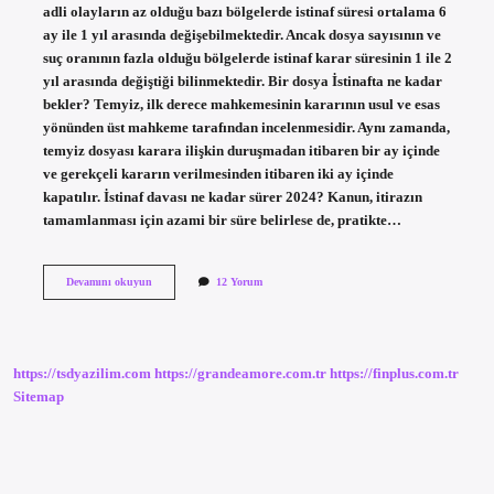
adli olayların az olduğu bazı bölgelerde istinaf süresi ortalama 6
ay ile 1 yıl arasında değişebilmektedir. Ancak dosya sayısının ve
suç oranının fazla olduğu bölgelerde istinaf karar süresinin 1 ile 2
yıl arasında değiştiği bilinmektedir. Bir dosya İstinafta ne kadar
bekler? Temyiz, ilk derece mahkemesinin kararının usul ve esas
yönünden üst mahkeme tarafından incelenmesidir. Aynı zamanda,
temyiz dosyası karara ilişkin duruşmadan itibaren bir ay içinde
ve gerekçeli kararın verilmesinden itibaren iki ay içinde
kapatılır. İstinaf davası ne kadar sürer 2024? Kanun, itirazın
tamamlanması için azami bir süre belirlese de, pratikte…
Istinaf
Devamını okuyun
12 Yorum
Mahkemeleri
Kaç
Yıl
Sürer
https://tsdyazilim.com
https://grandeamore.com.tr
https://finplus.com.tr
Sitemap