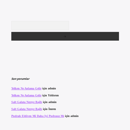
Arama
Son yorumlar
Yelken Ne Anlama Gelir
için
admin
Yelken Ne Anlama Gelir
için
Yıldırım
Salt Galata Nereye Bağlı
için
admin
Salt Galata Nereye Bağlı
için
İmren
Pudralı Eldiven Mi Daha Iyi Pudrasız Mı
için
admin