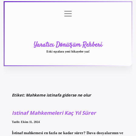
menüyü
Anasayfa
Gizlilik
Yasal
Hakkımızda
aç
Politikası
Uyarı
Yaratıcı Dönüşüm Rehberi
Eski eşyalara yeni hikayeler yaz!
Etiket:
Mahkeme istinafa giderse ne olur
Istinaf Mahkemeleri Kaç Yıl Sürer
Tarih: Ekim 11, 2024
İstinaf mahkemesi en fazla ne kadar sürer? Dava dosyalarının ve