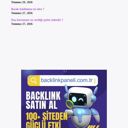
Temmuz 29, 2026
Bacak kesilmezse ne olur ?
Temmuz 27, 2026
Koç burcunun en sevdiği şeyler nelerdir ?
Temmuz 27, 2026