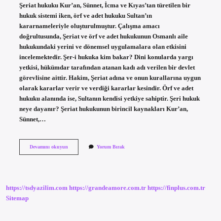
Şeriat hukuku Kur’an, Sünnet, İcma ve Kıyas’tan türetilen bir
hukuk sistemi iken, örf ve adet hukuku Sultan’ın
kararnameleriyle oluşturulmuştur. Çalışma amacı
doğrultusunda, Şeriat ve örf ve adet hukukunun Osmanlı aile
hukukundaki yerini ve dönemsel uygulamalara olan etkisini
incelemektedir. Şer-i hukuka kim bakar? Dini konularda yargı
yetkisi, hükümdar tarafından atanan kadı adı verilen bir devlet
görevlisine aittir. Hakim, Şeriat adına ve onun kurallarına uygun
olarak kararlar verir ve verdiği kararlar kesindir. Örf ve adet
hukuku alanında ise, Sultanın kendisi yetkiye sahiptir. Şeri hukuk
neye dayanır? Şeriat hukukunun birincil kaynakları Kur’an,
Sünnet,…
Şeri
Devamını okuyun
Yorum Bırak
Hukuk
Ne
Demek
https://tsdyazilim.com
https://grandeamore.com.tr
https://finplus.com.tr
Sitemap