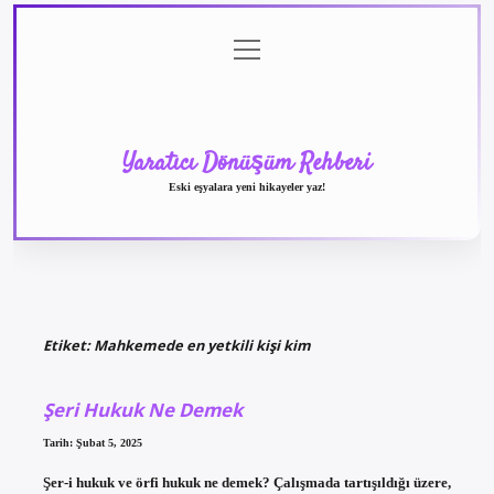
menüyü
Anasayfa
Gizlilik
Yasal
Hakkımızda
aç
Politikası
Uyarı
Yaratıcı Dönüşüm Rehberi
Eski eşyalara yeni hikayeler yaz!
Etiket:
Mahkemede en yetkili kişi kim
Şeri Hukuk Ne Demek
Tarih: Şubat 5, 2025
Şer-i hukuk ve örfi hukuk ne demek? Çalışmada tartışıldığı üzere,