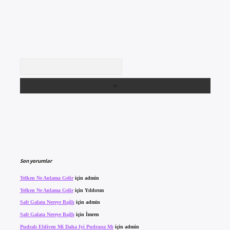
Arama
Son yorumlar
Yelken Ne Anlama Gelir
için
admin
Yelken Ne Anlama Gelir
için
Yıldırım
Salt Galata Nereye Bağlı
için
admin
Salt Galata Nereye Bağlı
için
İmren
Pudralı Eldiven Mi Daha Iyi Pudrasız Mı
için
admin